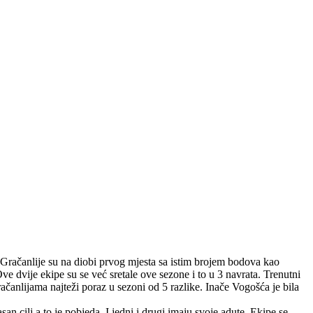
. Gračanlije su na diobi prvog mjesta sa istim brojem bodova kao
e dvije ekipe su se već sretale ove sezone i to u 3 navrata. Trenutni
anlijama najteži poraz u sezoni od 5 razlike. Inače Vogošća je bila
 cilj a to je pobjeda. I jedni i drugi imaju svoje adute. Ekipe se