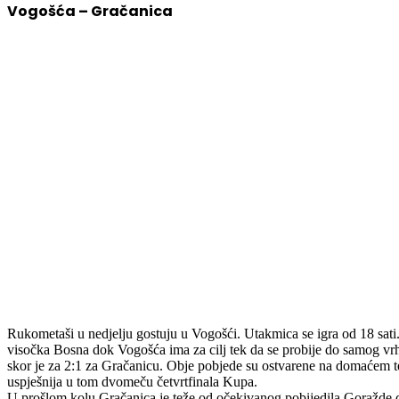
Vogošća – Gračanica
Rukometaši u nedjelju gostuju u Vogošći. Utakmica se igra od 18 sati.
visočka Bosna dok Vogošća ima za cilj tek da se probije do samog vrha 
skor je za 2:1 za Gračanicu. Obje pobjede su ostvarene na domaćem te
uspješnija u tom dvomeču četvrtfinala Kupa.
U prošlom kolu Gračanica je teže od očekivanog pobijedila Goražde dok 