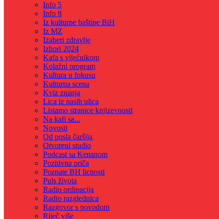
Info 5
Info 8
Iz kulturne baštine BiH
Iz MZ
Izaberi zdravlje
Izbori 2024
Kafa s vijećnikom
Kolažni program
Kultura u fokusu
Kulturna scena
Kviz znanja
Lica iz nasih ulica
Listamo stranice knjizevnosti
Na kafi sa...
Novosti
Od posla čaršija
Otvoreni studio
Podcast sa Kenanom
Pozitivna priča
Poznate BH licnosti
Puls života
Radio ordinacija
Radio razglednica
Razgovor s povodom
Riječ više