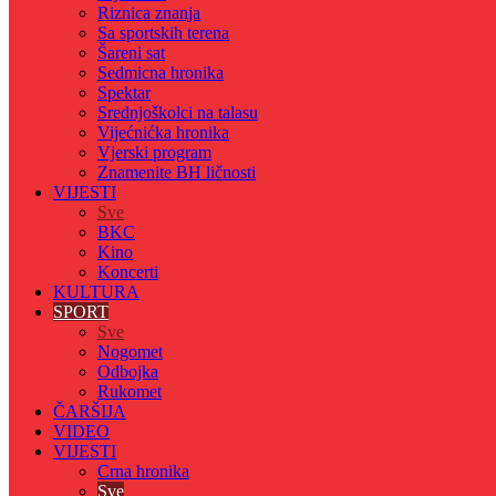
Riznica znanja
Sa sportskih terena
Šareni sat
Sedmicna hronika
Spektar
Srednjoškolci na talasu
Vijećnićka hronika
Vjerski program
Znamenite BH ličnosti
VIJESTI
Sve
BKC
Kino
Koncerti
KULTURA
SPORT
Sve
Nogomet
Odbojka
Rukomet
ČARŠIJA
VIDEO
VIJESTI
Crna hronika
Sve