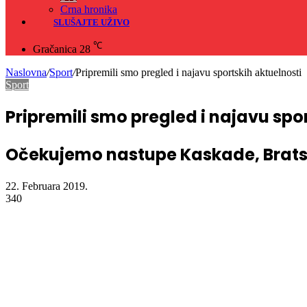
Crna hronika
SLUŠAJTE UŽIVO
℃
Gračanica
28
Naslovna
/
Sport
/
Pripremili smo pregled i najavu sportskih aktuelnosti
Sport
Pripremili smo pregled i najavu spo
Očekujemo nastupe Kaskade, Bratst
22. Februara 2019.
340