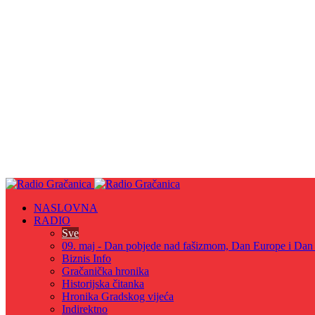
NASLOVNA
RADIO
Sve
09. maj - Dan pobjede nad fašizmom, Dan Europe i Dan Z
Biznis Info
Gračanička hronika
Historijska čitanka
Hronika Gradskog vijeća
Indirektno