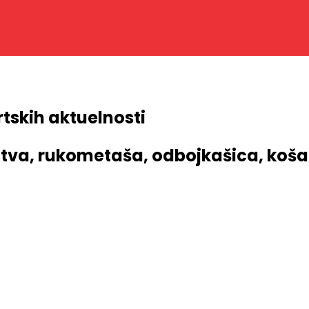
rtskih aktuelnosti
va, rukometaša, odbojkašica, košar