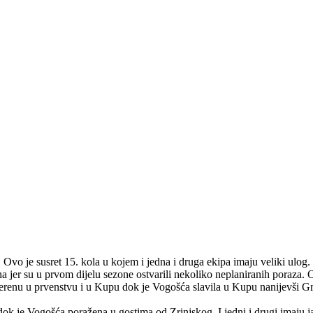
 Ovo je susret 15. kola u kojem i jedna i druga ekipa imaju veliki ulog
jer su u prvom dijelu sezone ostvarili nekoliko neplaniranih poraza. Ov
renu u prvenstvu i u Kupu dok je Vogošća slavila u Kupu nanijevši Grač
je Vogošća poražena u gostima od Zrinjskog. I jedni i drugi imaju jasan