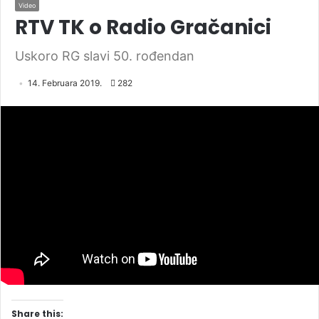
Video
RTV TK o Radio Gračanici
Uskoro RG slavi 50. rođendan
14. Februara 2019.
282
Share this: