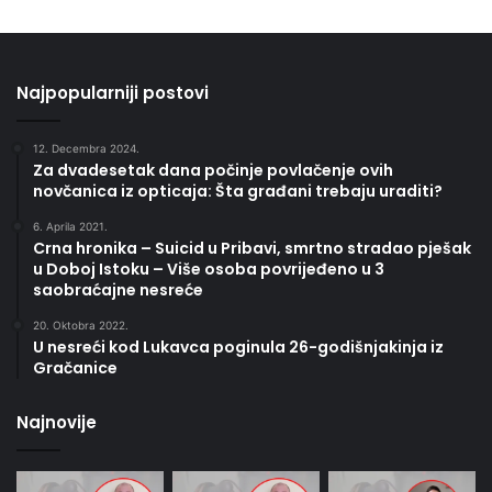
Najpopularniji postovi
12. Decembra 2024.
Za dvadesetak dana počinje povlačenje ovih
novčanica iz opticaja: Šta građani trebaju uraditi?
6. Aprila 2021.
Crna hronika – Suicid u Pribavi, smrtno stradao pješak
u Doboj Istoku – Više osoba povrijeđeno u 3
saobraćajne nesreće
20. Oktobra 2022.
U nesreći kod Lukavca poginula 26-godišnjakinja iz
Gračanice
Najnovije