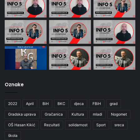
Oznake
2022
April
BiH
BKC
djeca
FBiH
grad
Gradska uprava
Gračanica
Kultura
mladi
Nogomet
OŠ Hasan Kikić
Rezultati
solidarnost
Sport
sreca
škola