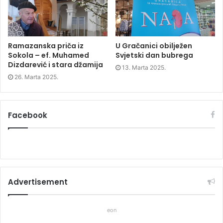
d
o
d
o
w
o
w
)
w
)
)
Ramazanska priča iz
U Gračanici obilježen
Sokola – ef. Muhamed
Svjetski dan bubrega
Dizdarević i stara džamija
13. Marta 2025.
26. Marta 2025.
Facebook
Advertisement
eon