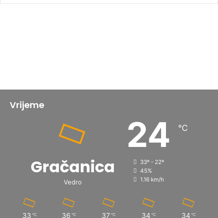
Vrijeme
24
℃
Gračanica
33º - 22º
45%
1.16 km/h
Vedro
33
36
37
34
34
℃
℃
℃
℃
℃