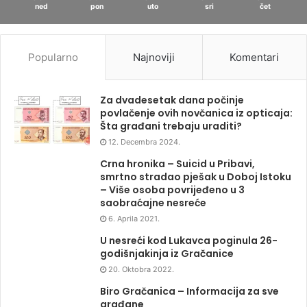
ned
pon
uto
sri
čet
Popularno
Najnoviji
Komentari
Za dvadesetak dana počinje
povlačenje ovih novčanica iz opticaja:
Šta građani trebaju uraditi?
12. Decembra 2024.
Crna hronika – Suicid u Pribavi,
smrtno stradao pješak u Doboj Istoku
– Više osoba povrijeđeno u 3
saobraćajne nesreće
6. Aprila 2021.
U nesreći kod Lukavca poginula 26-
godišnjakinja iz Gračanice
20. Oktobra 2022.
Biro Gračanica – Informacija za sve
građane