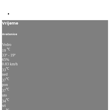
Vrijeme
Gračanica
Vedro
℃
19
33º - 19º
65%
0.83 km/h
℃
33
ned
℃
37
pon
℃
37
uto
℃
34
sri