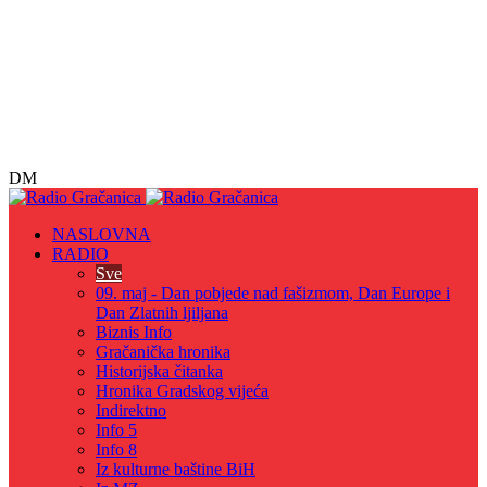
DM
NASLOVNA
RADIO
Sve
09. maj - Dan pobjede nad fašizmom, Dan Europe i
Dan Zlatnih ljiljana
Biznis Info
Gračanička hronika
Historijska čitanka
Hronika Gradskog vijeća
Indirektno
Info 5
Info 8
Iz kulturne baštine BiH