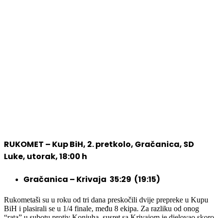
RUKOMET – Kup BiH, 2. pretkolo, Gračanica, SD
Luke, utorak, 18:00 h
Gračanica – Krivaja 35:29 (19:15)
Rukometaši su u roku od tri dana preskočili dvije prepreke u Kupu
BiH i plasirali se u 1/4 finale, među 8 ekipa. Za razliku od onog
“rata” u subotu protiv Konjuha, susret sa Krivajom je djelovao skoro