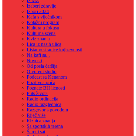
Iz MZ
Izaberi zdravlje
Izbori 2024
Kafa s vijećnikom
Kolažni program
Kultura u fokusu
Kulturna scena
Kviz znanja
Lica iz nasih ulica
Listamo stranice knjizevnosti
Na kafi sa...
Novosti
Od posla čaršija
Otvoreni studio
Podcast sa Kenanom
Pozitivna priča
Poznate BH licnosti
Puls života
Radio ordinacija
Radio razglednica
Razgovor s povodom
Riječ više
Riznica znanja
Sa sportskih terena
Šareni sat