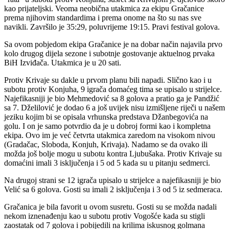
kao prijateljski. Veoma neobična utakmica za ekipu Gračanice
prema njihovim standardima i prema onome na što su nas sve
navikli. Završilo je 35:29, poluvrijeme 19:15. Pravi festival golova.
Sa ovom pobjedom ekipa Gračanice je na dobar način najavila prvo
kolo drugog dijela sezone i subotnje gostovanje aktuelnog prvaka
BiH Izviđača. Utakmica je u 20 sati.
Protiv Krivaje su dakle u prvom planu bili napadi. Slično kao i u
subotu protiv Konjuha, 9 igrača domaćeg tima se upisalo u strijelce.
Najefikasniji je bio Mehmedović sa 8 golova a pratio ga je Pandžić
sa 7. Dželilović je dodao 6 a još uvijek nisu izmišljene riječi u našem
jeziku kojim bi se opisala vrhunska predstava Džanbegovića na
golu. I on je samo potvrdio da je u dobroj formi kao i kompletna
ekipa. Ovo im je već četvrta utakmica zaredom na visokom nivou
(Gradačac, Sloboda, Konjuh, Krivaja). Nadamo se da ovako ili
možda još bolje mogu u subotu kontra Ljubušaka. Protiv Krivaje su
domaćini imali 3 isključenja i 5 od 5 kada su u pitanju sedmerci.
Na drugoj strani se 12 igrača upisalo u strijelce a najefikasniji je bio
Velić sa 6 golova. Gosti su imali 2 isključenja i 3 od 5 iz sedmeraca.
Gračanica je bila favorit u ovom susretu. Gosti su se možda nadali
nekom iznenađenju kao u subotu protiv Vogošće kada su stigli
zaostatak od 7 golova i pobijedili na krilima iskusnog golmana