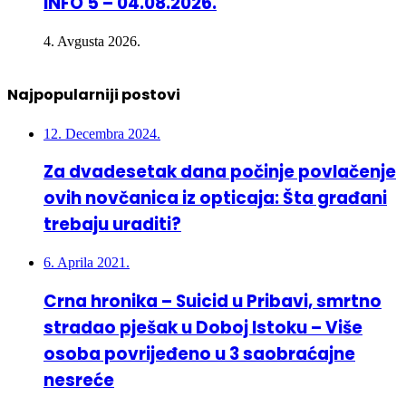
INFO 5 – 04.08.2026.
4. Avgusta 2026.
Najpopularniji postovi
12. Decembra 2024.
Za dvadesetak dana počinje povlačenje
ovih novčanica iz opticaja: Šta građani
trebaju uraditi?
6. Aprila 2021.
Crna hronika – Suicid u Pribavi, smrtno
stradao pješak u Doboj Istoku – Više
osoba povrijeđeno u 3 saobraćajne
nesreće