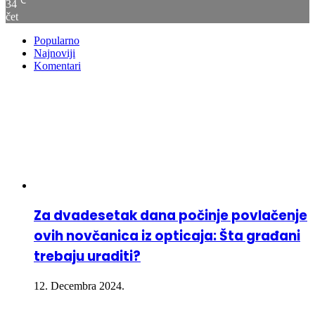
℃
34
čet
Popularno
Najnoviji
Komentari
Za dvadesetak dana počinje povlačenje
ovih novčanica iz opticaja: Šta građani
trebaju uraditi?
12. Decembra 2024.