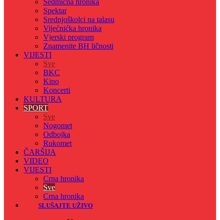
Sedmicna hronika
Spektar
Srednjoškolci na talasu
Vijećnićka hronika
Vjerski program
Znamenite BH ličnosti
VIJESTI
Sve
BKC
Kino
Koncerti
KULTURA
SPORT
Sve
Nogomet
Odbojka
Rukomet
ČARŠIJA
VIDEO
VIJESTI
Crna hronika
Sve
Crna hronika
SLUŠAJTE UŽIVO