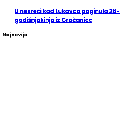
U nesreći kod Lukavca poginula 26-
godišnjakinja iz Gračanice
Najnovije