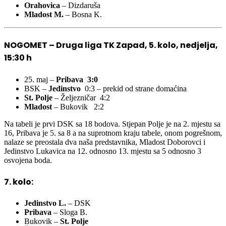
Orahovica
– Dizdaruša
Mladost M.
– Bosna K.
NOGOMET – Druga liga TK Zapad, 5. kolo, nedjelja,
15:30 h
25. maj –
Pribava 3:0
BSK –
Jedinstvo
0:3 – prekid od strane domaćina
St. Polje
– Željezničar 4:2
Mladost
– Bukovik 2:2
Na tabeli je prvi DSK sa 18 bodova. Stjepan Polje je na 2. mjestu sa
16, Pribava je 5. sa 8 a na suprotnom kraju tabele, onom pogrešnom,
nalaze se preostala dva naša predstavnika, Mladost Doborovci i
Jedinstvo Lukavica na 12. odnosno 13. mjestu sa 5 odnosno 3
osvojena boda.
7. kolo:
Jedinstvo L.
– DSK
Pribava
– Sloga B.
Bukovik –
St. Polje