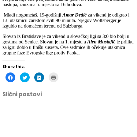
nastupa, zauzima 5. mjesto sa 16 bodova.
Mladi nogometaš, 19-godišnji
Amar Dedić
za vikend je odigrao i
13. utakmicu zaredom svih 90 minuta. Njegov Wolfsberger je
izgubio na domaćem terenu od Salzburga.
Slovan iz Bratislave je za vikend u slovačkoj ligi sa 3:0 bio bolji u
gostima od Senice. Slovan je na 1. mjestu a
Alen Mustafić
je priliku
za igru dobio u finišu susreta. Ove sedmice ih očekuje utakmica
grupne faze Evropske lige protiv Paoka.
Share this:
Click
Click
Click
Click
to
to
to
to
share
share
share
print
on
on
on
(Opens
Facebook
Twitter
LinkedIn
in
Slični postovi
(Opens
(Opens
(Opens
new
in
in
in
window)
new
new
new
window)
window)
window)