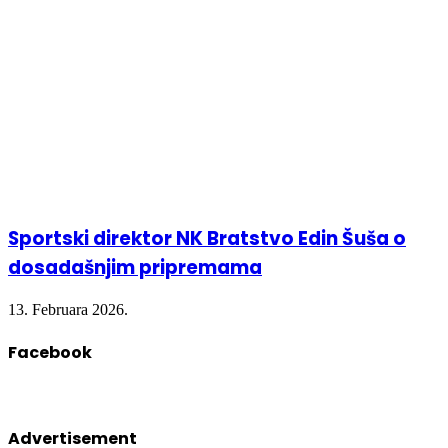
Sportski direktor NK Bratstvo Edin Šuša o
dosadašnjim pripremama
13. Februara 2026.
Facebook
Advertisement