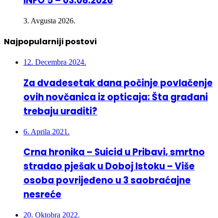
INFO 5 – 03.08.2026
3. Avgusta 2026.
Najpopularniji postovi
12. Decembra 2024.
Za dvadesetak dana počinje povlačenje
ovih novčanica iz opticaja: Šta građani
trebaju uraditi?
6. Aprila 2021.
Crna hronika – Suicid u Pribavi, smrtno
stradao pješak u Doboj Istoku – Više
osoba povrijeđeno u 3 saobraćajne
nesreće
20. Oktobra 2022.