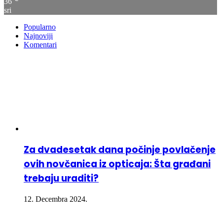
36
sri
Popularno
Najnoviji
Komentari
Za dvadesetak dana počinje povlačenje
ovih novčanica iz opticaja: Šta građani
trebaju uraditi?
12. Decembra 2024.