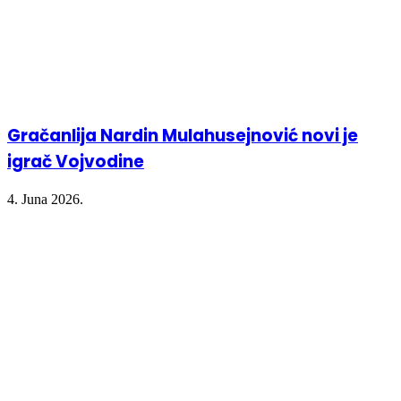
Gračanlija Nardin Mulahusejnović novi je
igrač Vojvodine
4. Juna 2026.