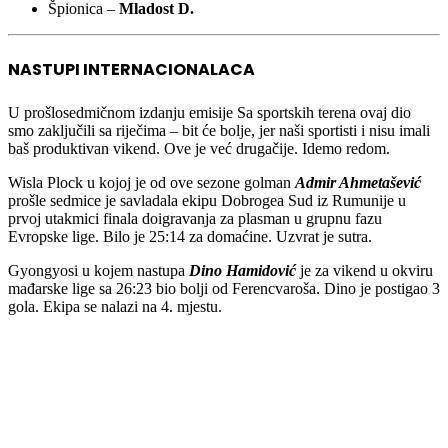
Špionica –
Mladost D.
NASTUPI INTERNACIONALACA
U prošlosedmičnom izdanju emisije Sa sportskih terena ovaj dio
smo zaključili sa riječima – bit će bolje, jer naši sportisti i nisu imali
baš produktivan vikend. Ove je već drugačije. Idemo redom.
Wisla Plock u kojoj je od ove sezone golman
Admir Ahmetašević
prošle sedmice je savladala ekipu Dobrogea Sud iz Rumunije u
prvoj utakmici finala doigravanja za plasman u grupnu fazu
Evropske lige. Bilo je 25:14 za domaćine. Uzvrat je sutra.
Gyongyosi u kojem nastupa
Dino Hamidović
je za vikend u okviru
mađarske lige sa 26:23 bio bolji od Ferencvaroša. Dino je postigao 3
gola. Ekipa se nalazi na 4. mjestu.