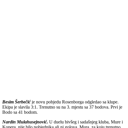
Besim Šerbečić
je novu pobjedu Rosenborga odgledao sa klupe.
Ekipa je slavila 3:1. Trenutno su na 3. mjestu sa 37 bodova. Prvi je
Bodo sa 41 bodom.
Nardin Mulahusejnović.
U duelu bivšeg i sadašnjeg kluba, Mure i
Kopera, nije bilo pobjednika ali ni golova. Mura, za koju trenutno