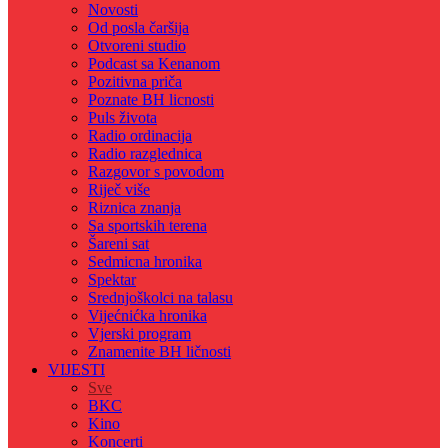
Novosti
Od posla čaršija
Otvoreni studio
Podcast sa Kenanom
Pozitivna priča
Poznate BH licnosti
Puls života
Radio ordinacija
Radio razglednica
Razgovor s povodom
Riječ više
Riznica znanja
Sa sportskih terena
Šareni sat
Sedmicna hronika
Spektar
Srednjoškolci na talasu
Vijećnićka hronika
Vjerski program
Znamenite BH ličnosti
VIJESTI
Sve
BKC
Kino
Koncerti