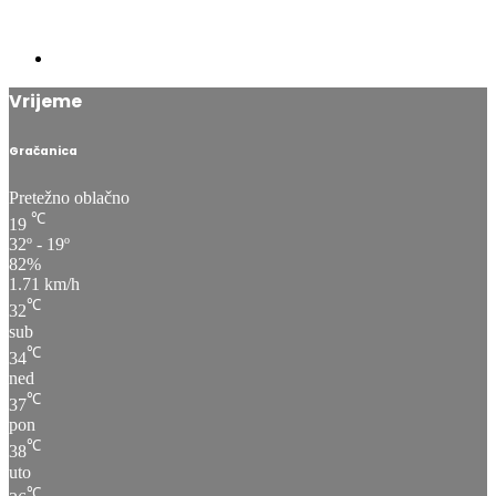
Vrijeme
Gračanica
Pretežno oblačno
℃
19
32º - 19º
82%
1.71 km/h
℃
32
sub
℃
34
ned
℃
37
pon
℃
38
uto
℃