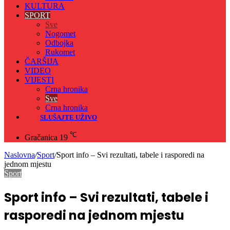
KULTURA
SPORT
Sve
Nogomet
Odbojka
Rukomet
ČARŠIJA
VIDEO
VIJESTI
Crna hronika
Sve
Crna hronika
SLUŠAJTE UŽIVO
℃
Gračanica
19
Naslovna
/
Sport
/
Sport info – Svi rezultati, tabele i rasporedi na
jednom mjestu
Sport
Sport info – Svi rezultati, tabele i
rasporedi na jednom mjestu