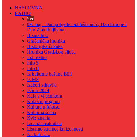
NASLOVNA
RADIO
Sve
09. maj - Dan pobjede nad fašizmom, Dan Europe i
Dan Zlatnih ljiljana
Biznis Info
Gračanička hronika
Historijska čitanka
Hronika Gradskog vijeća
Indirektno
Info 5
Info 8
Iz kulturne baštine BiH
Iz MZ
Izaberi zdravlje
Izbori 2024
Kafa s vijećnikom
Kolažni program
Kultura u fokusu
Kulturna scena
Kviz znanja
Lica iz nasih ulica
Listamo stranice knjizevnosti
Na kafi sa...