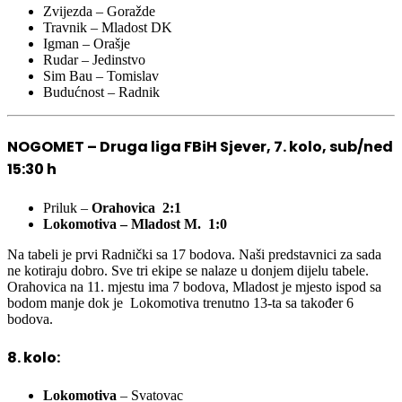
Zvijezda – Goražde
Travnik – Mladost DK
Igman – Orašje
Rudar – Jedinstvo
Sim Bau – Tomislav
Budućnost – Radnik
NOGOMET – Druga liga FBiH Sjever, 7. kolo, sub/ned
15:30 h
Priluk –
Orahovica 2:1
Lokomotiva – Mladost M. 1:0
Na tabeli je prvi Radnički sa 17 bodova. Naši predstavnici za sada
ne kotiraju dobro. Sve tri ekipe se nalaze u donjem dijelu tabele.
Orahovica na 11. mjestu ima 7 bodova, Mladost je mjesto ispod sa
bodom manje dok je Lokomotiva trenutno 13-ta sa također 6
bodova.
8. kolo:
Lokomotiva
– Svatovac