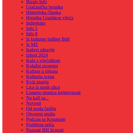
Biznis Info
Gračanička hronika
Historijska čitanka
Hronika Gradskog vijeća
Indirektno
Info 5
Info 8
Iz kulturne baštine BiH
Iz MZ
Izaberi zdravlje
Izbori 2024
Kafa s vijećnikom
Kolažni program
Kultura u fokusu
Kulturna scena
Kviz znanja
Lica iz nasih ulica
Listamo stranice knjizevnosti
Na kafi sa...
Novosti
Od posla čaršija
Otvoreni studio
Podcast sa Kenanom
Pozitivna priča
Poznate BH licnosti