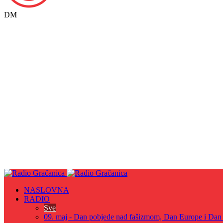
DM
NASLOVNA
RADIO
Sve
09. maj - Dan pobjede nad fašizmom, Dan Europe i Dan Z