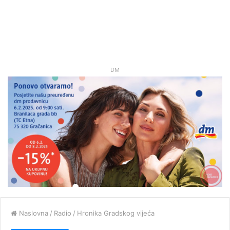
DM
Naslovna
/
Radio
/
Hronika Gradskog vijeća