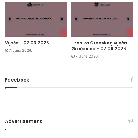
n
e
n
e
w
e
w
w
w
w
i
w
i
n
i
n
d
n
d
o
d
o
w
o
w
)
w
)
)
Vijeće – 07.06.2026.
Hronika Gradskog vijeća
Gračanica – 07.06.2026
7. Juna 2026.
7. Juna 2026.
Facebook
Advertisement