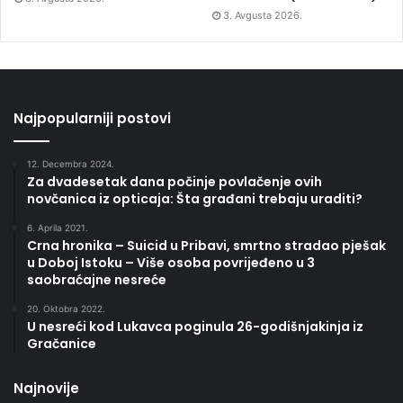
3. Avgusta 2026.
Najpopularniji postovi
12. Decembra 2024.
Za dvadesetak dana počinje povlačenje ovih
novčanica iz opticaja: Šta građani trebaju uraditi?
6. Aprila 2021.
Crna hronika – Suicid u Pribavi, smrtno stradao pješak
u Doboj Istoku – Više osoba povrijeđeno u 3
saobraćajne nesreće
20. Oktobra 2022.
U nesreći kod Lukavca poginula 26-godišnjakinja iz
Gračanice
Najnovije