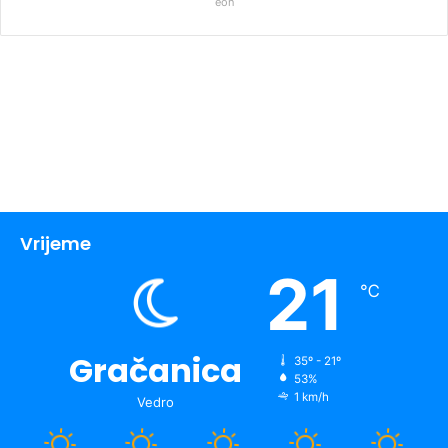
eon
Vrijeme
21
℃
Gračanica
35º - 21º
53%
1 km/h
Vedro