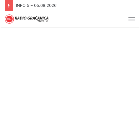
INFO 5 – 04.08.2026.
Me