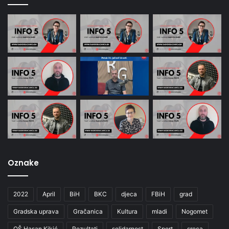
Oznake
2022
April
BiH
BKC
djeca
FBiH
grad
Gradska uprava
Gračanica
Kultura
mladi
Nogomet
OŠ Hasan Kikić
Rezultati
solidarnost
Sport
sreca