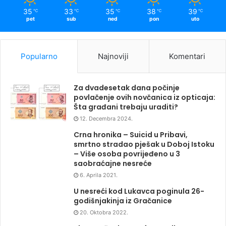
35
33
35
38
39
℃
℃
℃
℃
℃
pet
sub
ned
pon
uto
Popularno
Najnoviji
Komentari
Za dvadesetak dana počinje
povlačenje ovih novčanica iz opticaja:
Šta građani trebaju uraditi?
12. Decembra 2024.
Crna hronika – Suicid u Pribavi,
smrtno stradao pješak u Doboj Istoku
– Više osoba povrijeđeno u 3
saobraćajne nesreće
6. Aprila 2021.
U nesreći kod Lukavca poginula 26-
godišnjakinja iz Gračanice
20. Oktobra 2022.