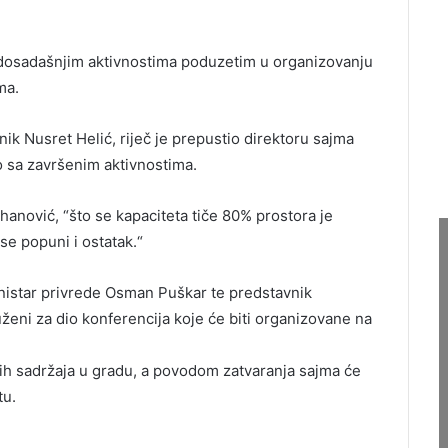
dosadašnjim aktivnostima poduzetim u organizovanju
ma.
ik Nusret Helić, riječ je prepustio direktoru sajma
 sa završenim aktivnostima.
hanović, “što se kapaciteta tiče 80% prostora je
e popuni i ostatak.“
ministar privrede Osman Puškar te predstavnik
eni za dio konferencija koje će biti organizovane na
rugih sadržaja u gradu, a povodom zatvaranja sajma će
tu.