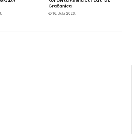
 GRADA
koncerta Amela Ćurića u MZ
Gračanica
6.
16. Jula 2026.