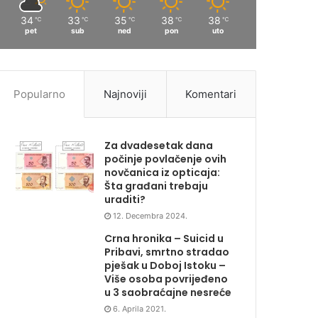
34
33
35
38
38
℃
℃
℃
℃
℃
pet
sub
ned
pon
uto
Popularno
Najnoviji
Komentari
Za dvadesetak dana
počinje povlačenje ovih
novčanica iz opticaja:
Šta građani trebaju
uraditi?
12. Decembra 2024.
Crna hronika – Suicid u
Pribavi, smrtno stradao
pješak u Doboj Istoku –
Više osoba povrijeđeno
u 3 saobraćajne nesreće
6. Aprila 2021.