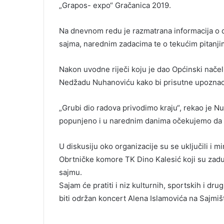
„Grapos- expo“ Gračanica 2019.
Na dnevnom redu je razmatrana informacija o 
sajma, narednim zadacima te o tekućim pitanji
Nakon uvodne riječi koju je dao Općinski načeln
Nedžadu Nuhanoviću kako bi prisutne upoznao
„Grubi dio radova privodimo kraju“, rekao je Nu
popunjeno i u narednim danima očekujemo da s
U diskusiju oko organizacije su se uključili i 
Obrtničke komore TK Dino Kalesić koji su zaduž
sajmu.
Sajam će pratiti i niz kulturnih, sportskih i d
biti održan koncert Alena Islamovića na Sajmiš