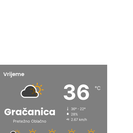
Vrijeme
36
℃
Gračanica
36º - 22º
28%
2.67 km/h
Pretežno Oblačno