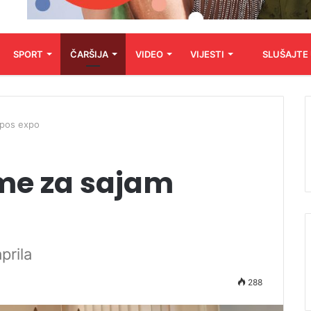
SPORT
ČARŠIJA
VIDEO
VIJESTI
SLUŠAJTE
apos expo
me za sajam
prila
288