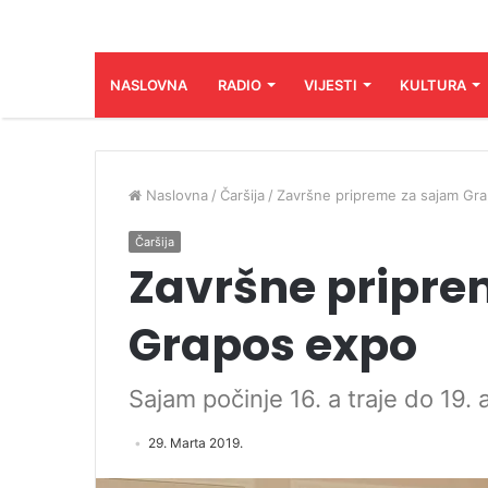
NASLOVNA
RADIO
VIJESTI
KULTURA
Naslovna
/
Čaršija
/
Završne pripreme za sajam Gr
Čaršija
Završne pripre
Grapos expo
Sajam počinje 16. a traje do 19. a
29. Marta 2019.