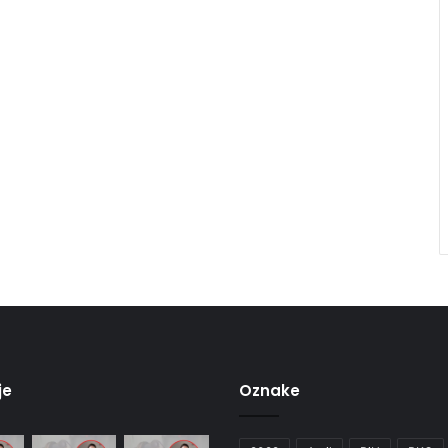
je
Oznake