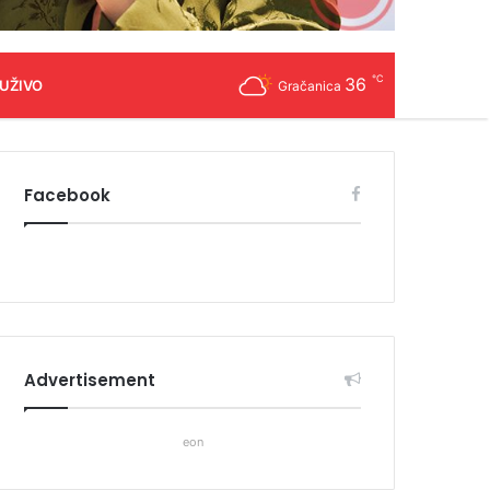
℃
36
 UŽIVO
Gračanica
Facebook
Advertisement
eon