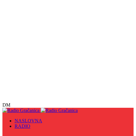
DM
NASLOVNA
RADIO
Sve
09. maj - Dan pobjede nad fašizmom, Dan Europe i
Dan Zlatnih ljiljana