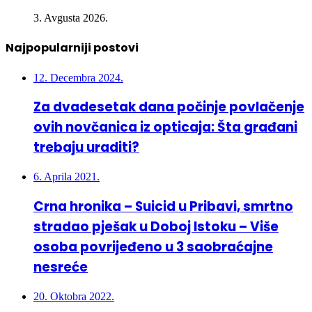
Najpopularniji postovi
12. Decembra 2024.
Za dvadesetak dana počinje povlačenje
ovih novčanica iz opticaja: Šta građani
trebaju uraditi?
6. Aprila 2021.
Crna hronika – Suicid u Pribavi, smrtno
stradao pješak u Doboj Istoku – Više
osoba povrijeđeno u 3 saobraćajne
nesreće
20. Oktobra 2022.
U nesreći kod Lukavca poginula 26-