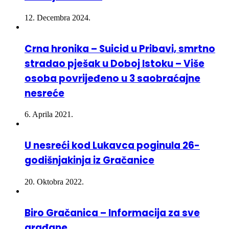
12. Decembra 2024.
Crna hronika – Suicid u Pribavi, smrtno
stradao pješak u Doboj Istoku – Više
osoba povrijeđeno u 3 saobraćajne
nesreće
6. Aprila 2021.
U nesreći kod Lukavca poginula 26-
godišnjakinja iz Gračanice
20. Oktobra 2022.
Biro Gračanica – Informacija za sve
građane