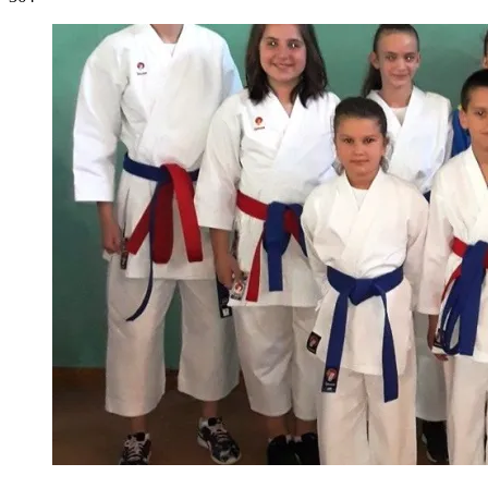
Za vikend su članovi Karate kluba Gračanica nastupili na
takmičenju u Usori. Osvojili su ukupno 7 medalja od čega 4 zlatne i