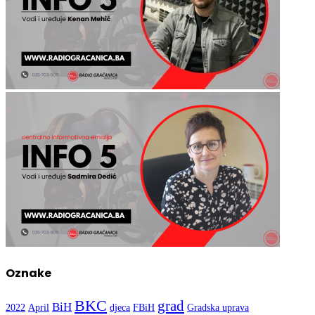
Oznake
BKC
grad
BiH
2022
April
djeca
FBiH
Gradska uprava
Gračanica
Kultura
Nogomet
mladi
OŠ Hasan Kikić