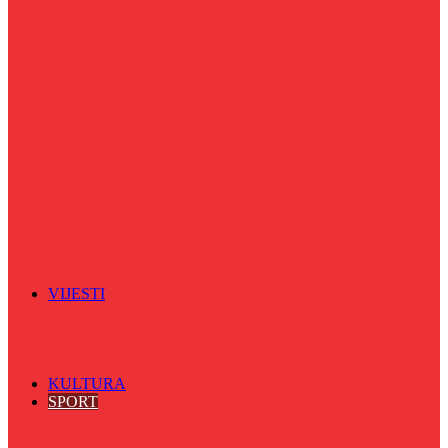
Puls života
Radio ordinacija
Radio razglednica
Razgovor s povodom
Riječ više
Riznica znanja
Sa sportskih terena
Šareni sat
Sedmicna hronika
Spektar
Srednjoškolci na talasu
Vijećnićka hronika
Vjerski program
Znamenite BH ličnosti
VIJESTI
Sve
BKC
Kino
Koncerti
KULTURA
SPORT
Sve
Nogomet
Odbojka
Rukomet