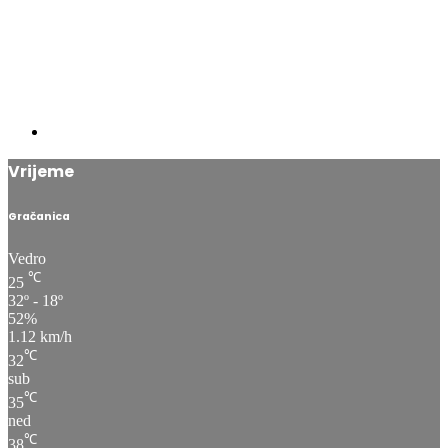
Vrijeme
Gračanica
Vedro
℃
25
32º - 18º
52%
1.12 km/h
℃
32
sub
℃
35
ned
℃
38
pon