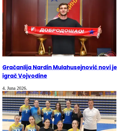
Gračanlija Nardin Mulahusejnović novi je
igrač Vojvodine
4. Juna 2026.