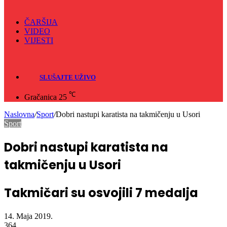
ČARŠIJA
VIDEO
VIJESTI
Sve
Crna hronika
SLUŠAJTE UŽIVO
℃
Gračanica
25
Naslovna
/
Sport
/
Dobri nastupi karatista na takmičenju u Usori
Sport
Dobri nastupi karatista na
takmičenju u Usori
Takmičari su osvojili 7 medalja
14. Maja 2019.
364