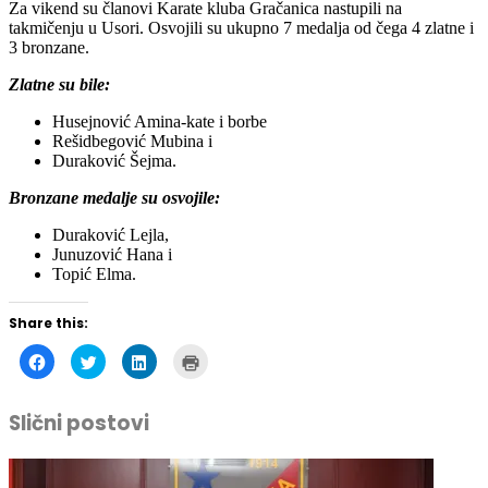
3 bronzane.
Zlatne su bile:
Husejnović Amina-kate i borbe
Rešidbegović Mubina i
Duraković Šejma.
Bronzane medalje su osvojile:
Duraković Lejla,
Junuzović Hana i
Topić Elma.
Share this:
Click
Click
Click
Click
to
to
to
to
share
share
share
print
on
on
on
(Opens
Facebook
Twitter
LinkedIn
in
Slični postovi
(Opens
(Opens
(Opens
new
in
in
in
window)
new
new
new
window)
window)
window)