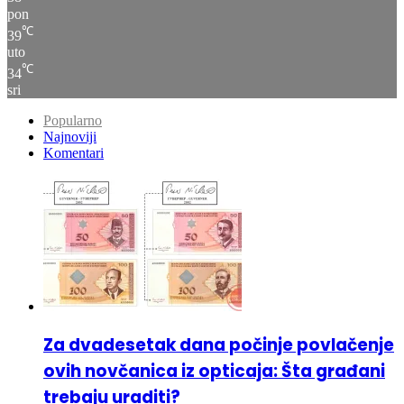
℃
39
uto
℃
34
sri
Popularno
Najnoviji
Komentari
Za dvadesetak dana počinje povlačenje
ovih novčanica iz opticaja: Šta građani
trebaju uraditi?