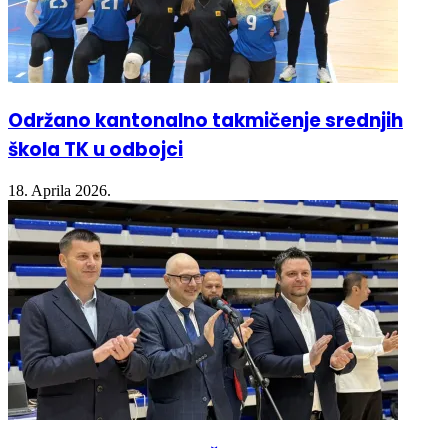
Održano kantonalno takmičenje srednjih
škola TK u odbojci
18. Aprila 2026.
KANTONALNO TAKMIČENJE IZ ODBOJKE