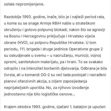
ostale nepromijenjene.
Razdoblje 1993. godine, inače, bilo je i najteži period rata,
u kome su se snage Armije RBiH našle u strateškom
okruženju i gotovo potpunoj blokadi, nakon što se agresiji
na Bosnu i Hercegovinu priključuje i Hrvatsko vijeće
obrane (HVO), uz potporu Republike Hrvatske. U tom
periodu, 111. brigada i druge jedinice Operativne grupe 2
su oskudjevale u svemu – u naoružanju, municiji, vojnoj
opremi, sanitetskom materijalu, pa i hrani. To se svakako
odrazilo i na intenzitet borbenih djelovanja. Odbrana je bila
čvrsta, ali u komandi OG-2 su već tada postojali i razrađeni
planovi ofanzivnih akcija, s ciljem zaposijedanja
neprijateljskih uporišta. No, za njihovo izvođenje
jednostavno nije bilo logističke osnove…
Krajem oktobra 1993. godine, ojačani 1. bataljon je upućen