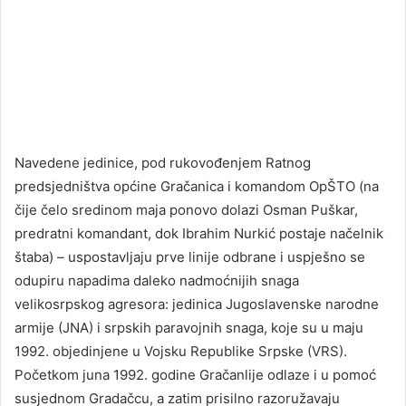
Navedene jedinice, pod rukovođenjem Ratnog
predsjedništva općine Gračanica i komandom OpŠTO (na
čije čelo sredinom maja ponovo dolazi Osman Puškar,
predratni komandant, dok Ibrahim Nurkić postaje načelnik
štaba) – uspostavljaju prve linije odbrane i uspješno se
odupiru napadima daleko nadmoćnijih snaga
velikosrpskog agresora: jedinica Jugoslavenske narodne
armije (JNA) i srpskih paravojnih snaga, koje su u maju
1992. objedinjene u Vojsku Republike Srpske (VRS).
Početkom juna 1992. godine Gračanlije odlaze i u pomoć
susjednom Gradačcu, a zatim prisilno razoružavaju