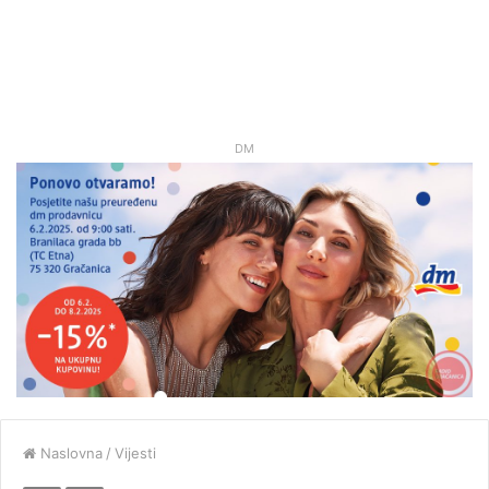
DM
Naslovna
/
Vijesti