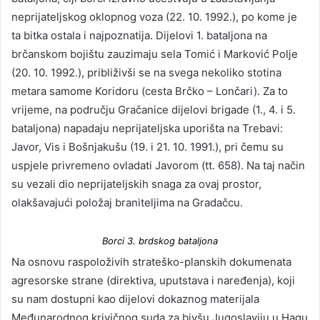
neprijateljskog oklopnog voza (22. 10. 1992.), po kome je
ta bitka ostala i najpoznatija. Dijelovi 1. bataljona na
brčanskom bojištu zauzimaju sela Tomić i Marković Polje
(20. 10. 1992.), približivši se na svega nekoliko stotina
metara samome Koridoru (cesta Brčko – Lončari). Za to
vrijeme, na području Gračanice dijelovi brigade (1., 4. i 5.
bataljona) napadaju neprijateljska uporišta na Trebavi:
Javor, Vis i Bošnjakušu (19. i 21. 10. 1991.), pri čemu su
uspjele privremeno ovladati Javorom (tt. 658). Na taj način
su vezali dio neprijateljskih snaga za ovaj prostor,
olakšavajući položaj braniteljima na Gradačcu.
Borci 3. brdskog bataljona
Na osnovu raspoloživih strateško-planskih dokumenata
agresorske strane (direktiva, uputstava i naređenja), koji
su nam dostupni kao dijelovi dokaznog materijala
Međunarodnog krivičnog suda za bivšu Jugoslaviju u Hagu