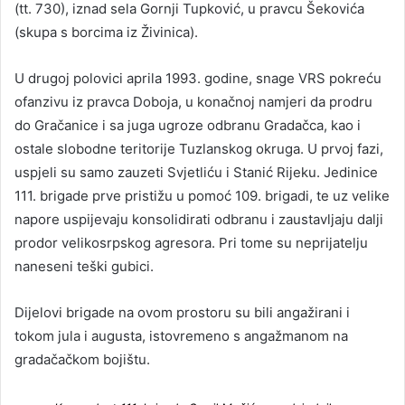
(tt. 730), iznad sela Gornji Tupković, u pravcu Šekovića
(skupa s borcima iz Živinica).
U drugoj polovici aprila 1993. godine, snage VRS pokreću
ofanzivu iz pravca Doboja, u konačnoj namjeri da prodru
do Gračanice i sa juga ugroze odbranu Gradačca, kao i
ostale slobodne teritorije Tuzlanskog okruga. U prvoj fazi,
uspjeli su samo zauzeti Svjetliću i Stanić Rijeku. Jedinice
111. brigade prve pristižu u pomoć 109. brigadi, te uz velike
napore uspijevaju konsolidirati odbranu i zaustavljaju dalji
prodor velikosrpskog agresora. Pri tome su neprijatelju
naneseni teški gubici.
Dijelovi brigade na ovom prostoru su bili angažirani i
tokom jula i augusta, istovremeno s angažmanom na
gradačačkom bojištu.