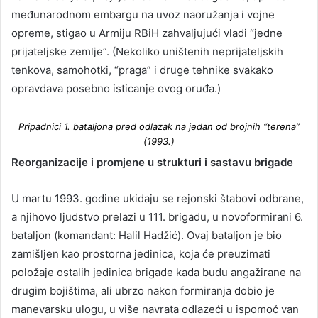
međunarodnom embargu na uvoz naoružanja i vojne
opreme, stigao u Armiju RBiH zahvaljujući vladi “jedne
prijateljske zemlje”. (Nekoliko uništenih neprijateljskih
tenkova, samohotki, “praga” i druge tehnike svakako
opravdava posebno isticanje ovog oruđa.)
Pripadnici 1. bataljona pred odlazak na jedan od brojnih “terena”
(1993.)
Reorganizacije i promjene u strukturi i sastavu brigade
U martu 1993. godine ukidaju se rejonski štabovi odbrane,
a njihovo ljudstvo prelazi u 111. brigadu, u novoformirani 6.
bataljon (komandant: Halil Hadžić). Ovaj bataljon je bio
zamišljen kao prostorna jedinica, koja će preuzimati
položaje ostalih jedinica brigade kada budu angažirane na
drugim bojištima, ali ubrzo nakon formiranja dobio je
manevarsku ulogu, u više navrata odlazeći u ispomoć van