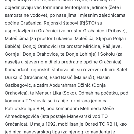
objedinjavaju već formirane teritorijalne jedinice (čete i
samostalne vodove), po naseljima i mjesnim zajednicama
općine Gračanica. Rejonski štabovi (RjŠTO) su
uspostavljeni u Gračanici (za prostor Gračanice i Pribave),
Malešićima (za prostor Lukavice, Malešića, Stjepan Polja i
Babića), Donjoj Orahovici (za prostor Miričine, Rašljeve,
Gornje i Donje Orahovice, te Donje Lohinje) i Sokolu (za
naselja u sjevernom dijelu predratne općine Gračanica).
Komandanti rejonskih štabova bili su rezervni oficiri: Safet
Durkalić (Gračanica), Esad Bašić (Malešići), Hasan
Gazibegović, a zatim Abdurahman Džinić (Donja
Orahovica), te Mensur Lika (Soko). Odmah na početku, pod
komandu TO stavila se i ranije formirana jedinica
Patriotske lige BiH, pod komandom Mehmeda Meše
Ahmedbegovića (ista postaje Manevarski vod TO
Gračanica). U maju 1992. mobilisan je Odred TO RBiH, kao
jedinica manevarskog tipa (za njenog komandanta je