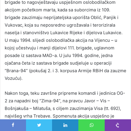
brigade to nagovještavaju uspješnom oslobodilačkom
akcijom početkom marta, kada sa suborcima iz 109.
brigade zauzimaju neprijateljska uporišta Oblić, Panjik i
Vukovac, koja su neposredno ugrožavala i terorizirala
naselja i stanovništvo Lukavice Rijeke i dijelova Lukavice.
U maju 1994. slijedi oslobodilačka akcija na Vijencu – u
kojoj učestvuju i manji dijelovi 111. brigade, uglavnom
posade iz sastava MAD-a. U julu 1994. godine, jedna
ojačana četa iz sastava brigade sudjeluje u operaciji
“Brana-94” (pokušaj 2. i 3. korpusa Armije RBiH da zauzme
Vozuću).
Nakon toga, teku završne pripreme komandi i jedinica OG-
2 za napadni boj “Zima-94”, na pravcu Javor – Vis –
Bošnjakuša – Milatuša, s ciljem zauzimanja Visa (tt. 692),
najvišeg vrha Trebave. Spomenuta akcija uspješno je
izvedena 7. augusta. Odabrane jedinice 111. brigade
Facebook
Twitter
LinkedIn
WhatsApp
Viber