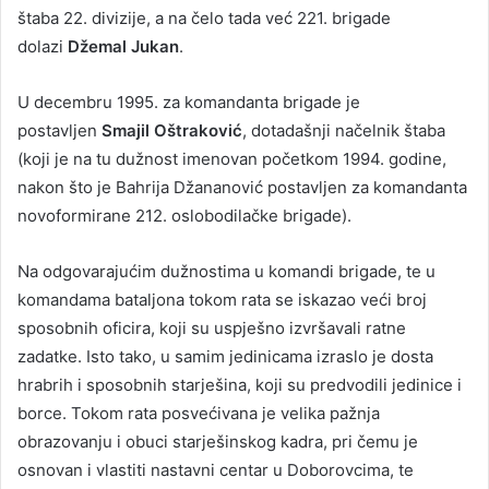
štaba 22. divizije, a na čelo tada već 221. brigade
dolazi
Džemal Jukan
.
U decembru 1995. za komandanta brigade je
postavljen
Smajil Oštraković
, dotadašnji načelnik štaba
(koji je na tu dužnost imenovan početkom 1994. godine,
nakon što je Bahrija Džananović postavljen za komandanta
novoformirane 212. oslobodilačke brigade).
Na odgovarajućim dužnostima u komandi brigade, te u
komandama bataljona tokom rata se iskazao veći broj
sposobnih oficira, koji su uspješno izvršavali ratne
zadatke. Isto tako, u samim jedinicama izraslo je dosta
hrabrih i sposobnih starješina, koji su predvodili jedinice i
borce. Tokom rata posvećivana je velika pažnja
obrazovanju i obuci starješinskog kadra, pri čemu je
osnovan i vlastiti nastavni centar u Doborovcima, te