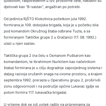
ljudstvom, raspoređenim u tzv. prostorne čete, nastavili su
djelovati kao “B-sastav”, angažiran po potrebi.
Od jedinica RjŠTO Klokotnica početkom jula 1992.
formirana je 109. dobojska brigada, koja je u početku bila
pod komandom Okružnog štaba odbrane Tuzla, a sa
formiranjem Taktičke grupe 2 u Gračanici (17. 08. 1992.)
ulazi u njen sastav.
Taktička grupa 2 (na čelu s Osmanom Puškarom kao
komandantom, te Ibrahimom Nurkićem kao načelnikom
štaba) formirana je u cilju dogradnje zapovjednog sistema i
daljeg razvoja oružanih snaga na ovome prostoru, a krajem
septembra 1992. prerasta u Operativnu grupu 2, proširivši
zonu odgovornosti i na područje općine Lukavac (gdje se
potom formira 117. lukavačka brigada).
U vrijeme dok se još uvijek radilo na pripremama za