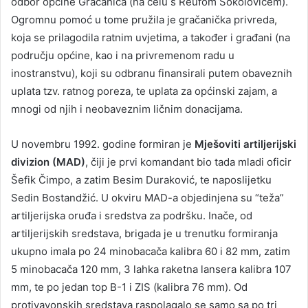
odbor općine Gračanica (na čelu s Reufom Sokolovićem).
Ogromnu pomoć u tome pružila je gračanička privreda,
koja se prilagodila ratnim uvjetima, a također i građani (na
području općine, kao i na privremenom radu u
inostranstvu), koji su odbranu finansirali putem obaveznih
uplata tzv. ratnog poreza, te uplata za općinski zajam, a
mnogi od njih i neobaveznim ličnim donacijama.
U novembru 1992. godine formiran je
Mješoviti artiljerijski
divizion (MAD)
, čiji je prvi komandant bio tada mladi oficir
Šefik Čimpo, a zatim Besim Duraković, te naposlijetku
Sedin Bostandžić. U okviru MAD-a objedinjena su “teža”
artiljerijska oruđa i sredstva za podršku. Inače, od
artiljerijskih sredstava, brigada je u trenutku formiranja
ukupno imala po 24 minobacača kalibra 60 i 82 mm, zatim
5 minobacača 120 mm, 3 lahka raketna lansera kalibra 107
mm, te po jedan top B-1 i ZIS (kalibra 76 mm). Od
protivavonskih sredstava raspolagalo se samo sa po tri