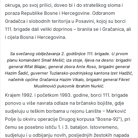
okruga, po svoj prilici, doveo bi i do strateškog sloma i
poraza Republike Bosne i Hercegovine. Odbranom
Gradačca i slobodnih teritorija u Posavini, kojoj su borci
111. brigade dali veliki doprinos – branila se i Gračanica, ali
i cijela Bosna i Hercegovina.
Sa svečanog obilježavanja 2. godišnjice 111. brigade. U prvom
planu komandant Smail Mešić; iza stoje, lijeva na desno: brigadni
general Rifat Bilajac, general zbora Ante Roso, brigadni general
Hazim Šadić, guverner Tuzlansko-podrinjskog kantona Izet Hadžić,
načelnik općine Gračanica Hazim Vikalo, brigadni general Fikret
Muslimovići pukovnik Ibrahim Nurkić.
Krajem 1992. i početkom 1993. godine, borci 111. brigade
ponovo u više navrata odlaze na brčansko bojište, gdje
sudjeluju u teškim borbama u rejonu Lanište – Marković
Polje (u okviru operacije Drugog korpusa “Bosna-92”), pri
čemu se posebno ističu 1. i 3. bataljon. Istovremeno,
sudjeluju i u odbijanju novih, posljednjih žestokih napada