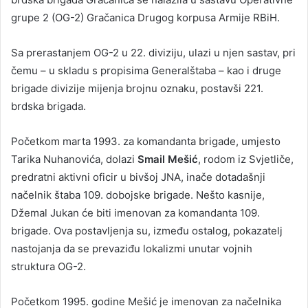
grupe 2 (OG-2) Gračanica Drugog korpusa Armije RBiH.
Sa prerastanjem OG-2 u 22. diviziju, ulazi u njen sastav, pri
čemu – u skladu s propisima Generalštaba – kao i druge
brigade divizije mijenja brojnu oznaku, postavši 221.
brdska brigada.
Početkom marta 1993. za komandanta brigade, umjesto
Tarika Nuhanovića, dolazi
Smail Mešić
, rodom iz Svjetliče,
predratni aktivni oficir u bivšoj JNA, inače dotadašnji
načelnik štaba 109. dobojske brigade. Nešto kasnije,
Džemal Jukan će biti imenovan za komandanta 109.
brigade. Ova postavljenja su, između ostalog, pokazatelj
nastojanja da se prevaziđu lokalizmi unutar vojnih
struktura OG-2.
Početkom 1995. godine Mešić je imenovan za načelnika