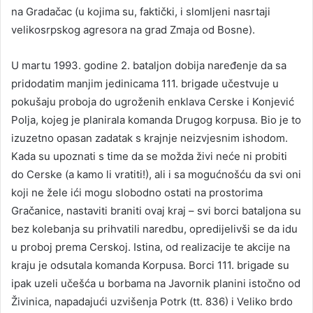
na Gradačac (u kojima su, faktički, i slomljeni nasrtaji
velikosrpskog agresora na grad Zmaja od Bosne).
U martu 1993. godine 2. bataljon dobija naređenje da sa
pridodatim manjim jedinicama 111. brigade učestvuje u
pokušaju proboja do ugroženih enklava Cerske i Konjević
Polja, kojeg je planirala komanda Drugog korpusa. Bio je to
izuzetno opasan zadatak s krajnje neizvjesnim ishodom.
Kada su upoznati s time da se možda živi neće ni probiti
do Cerske (a kamo li vratiti!), ali i sa mogućnošću da svi oni
koji ne žele ići mogu slobodno ostati na prostorima
Gračanice, nastaviti braniti ovaj kraj – svi borci bataljona su
bez kolebanja su prihvatili naredbu, opredijelivši se da idu
u proboj prema Cerskoj. Istina, od realizacije te akcije na
kraju je odsutala komanda Korpusa. Borci 111. brigade su
ipak uzeli učešća u borbama na Javornik planini istočno od
Živinica, napadajući uzvišenja Potrk (tt. 836) i Veliko brdo