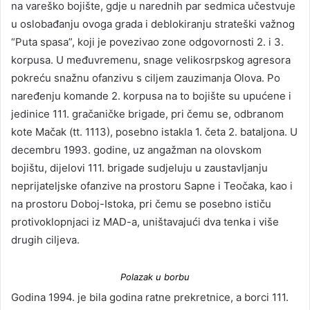
na vareško bojište, gdje u narednih par sedmica učestvuje
u oslobađanju ovoga grada i deblokiranju strateški važnog
“Puta spasa”, koji je povezivao zone odgovornosti 2. i 3.
korpusa. U međuvremenu, snage velikosrpskog agresora
pokreću snažnu ofanzivu s ciljem zauzimanja Olova. Po
naređenju komande 2. korpusa na to bojište su upućene i
jedinice 111. gračaničke brigade, pri čemu se, odbranom
kote Mačak (tt. 1113), posebno istakla 1. četa 2. bataljona. U
decembru 1993. godine, uz angažman na olovskom
bojištu, dijelovi 111. brigade sudjeluju u zaustavljanju
neprijateljske ofanzive na prostoru Sapne i Teočaka, kao i
na prostoru Doboj-Istoka, pri čemu se posebno ističu
protivoklopnjaci iz MAD-a, uništavajući dva tenka i više
drugih ciljeva.
Polazak u borbu
Godina 1994. je bila godina ratne prekretnice, a borci 111.