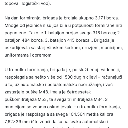
topova i logistički vod).
Na dan formiranja, brigada je brojala ukupno 3.171 borca.
Mnoge od jedinica nisu još bile u potpunosti formirane niti
popunjene. Tako je 1. bataljon brojao svega 316 boraca; 2.
bataljon 484 borca, 3. bataljon 415 boraca… Brigada je
oskudijevala sa starješinskim kadrom, oružjem, municijom,
uniformama i opremom.
U trenutku formiranja, brigada je, po službenoj evidenciji,
raspolagala sa nešto više od 1500 dugih cijevi – računajući
u to, uz automatsko i poluatomatsko naoružanje, i već
zastarjele puške M48. Imala je četrdesetak
puškomitraljeza M53, te svega tri mitraljeza M84. S
municijom se veoma oskudijevalo – u trenutku formiranja,
brigada je raspolagala sa svega 104.564 metka kalibra
7,62×39 mm (što znači da su na svaku automatsku i