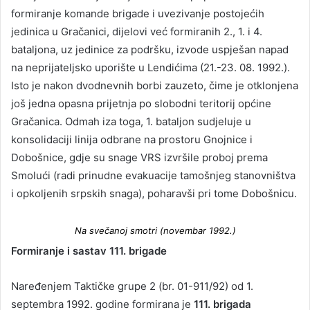
formiranje komande brigade i uvezivanje postojećih
jedinica u Gračanici, dijelovi već formiranih 2., 1. i 4.
bataljona, uz jedinice za podršku, izvode uspješan napad
na neprijateljsko uporište u Lendićima (21.-23. 08. 1992.).
Isto je nakon dvodnevnih borbi zauzeto, čime je otklonjena
još jedna opasna prijetnja po slobodni teritorij općine
Gračanica. Odmah iza toga, 1. bataljon sudjeluje u
konsolidaciji linija odbrane na prostoru Gnojnice i
Dobošnice, gdje su snage VRS izvršile proboj prema
Smolući (radi prinudne evakuacije tamošnjeg stanovništva
i opkoljenih srpskih snaga), poharavši pri tome Dobošnicu.
Na svečanoj smotri (novembar 1992.)
Formiranje i sastav 111. brigade
Naređenjem Taktičke grupe 2 (br. 01-911/92) od 1.
septembra 1992. godine formirana je
111. brigada