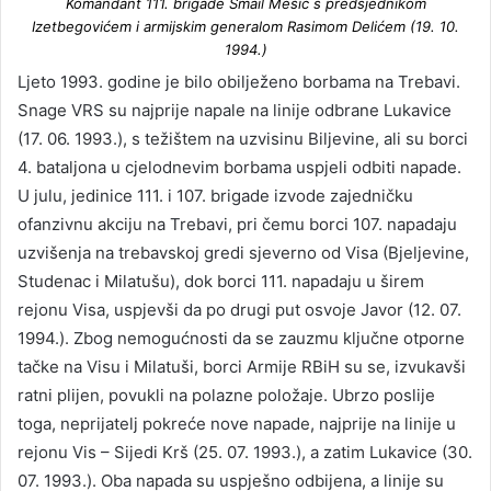
Komandant 111. brigade Smail Mešić s predsjednikom
Izetbegovićem i armijskim generalom Rasimom Delićem (19. 10.
1994.)
Ljeto 1993. godine je bilo obilježeno borbama na Trebavi.
Snage VRS su najprije napale na linije odbrane Lukavice
(17. 06. 1993.), s težištem na uzvisinu Biljevine, ali su borci
4. bataljona u cjelodnevim borbama uspjeli odbiti napade.
U julu, jedinice 111. i 107. brigade izvode zajedničku
ofanzivnu akciju na Trebavi, pri čemu borci 107. napadaju
uzvišenja na trebavskoj gredi sjeverno od Visa (Bjeljevine,
Studenac i Milatušu), dok borci 111. napadaju u širem
rejonu Visa, uspjevši da po drugi put osvoje Javor (12. 07.
1994.). Zbog nemogućnosti da se zauzmu ključne otporne
tačke na Visu i Milatuši, borci Armije RBiH su se, izvukavši
ratni plijen, povukli na polazne položaje. Ubrzo poslije
toga, neprijatelj pokreće nove napade, najprije na linije u
rejonu Vis – Sijedi Krš (25. 07. 1993.), a zatim Lukavice (30.
07. 1993.). Oba napada su uspješno odbijena, a linije su