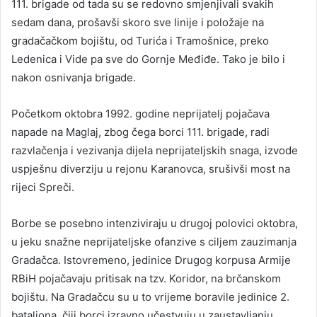
111. brigade od tada su se redovno smjenjivali svakih
sedam dana, prošavši skoro sve linije i položaje na
gradačačkom bojištu, od Turića i Tramošnice, preko
Ledenica i Vide pa sve do Gornje Međiđe. Tako je bilo i
nakon osnivanja brigade.
Početkom oktobra 1992. godine neprijatelj pojačava
napade na Maglaj, zbog čega borci 111. brigade, radi
razvlačenja i vezivanja dijela neprijateljskih snaga, izvode
uspješnu diverziju u rejonu Karanovca, srušivši most na
rijeci Spreči.
Borbe se posebno intenziviraju u drugoj polovici oktobra,
u jeku snažne neprijateljske ofanzive s ciljem zauzimanja
Gradačca. Istovremeno, jedinice Drugog korpusa Armije
RBiH pojačavaju pritisak na tzv. Koridor, na brčanskom
bojištu. Na Gradačcu su u to vrijeme boravile jedinice 2.
bataljona, čiji borci izravno učestvuju u zaustavljanju