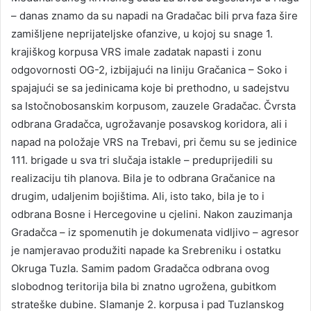
– danas znamo da su napadi na Gradačac bili prva faza šire
zamišljene neprijateljske ofanzive, u kojoj su snage 1.
krajiškog korpusa VRS imale zadatak napasti i zonu
odgovornosti OG-2, izbijajući na liniju Gračanica – Soko i
spajajući se sa jedinicama koje bi prethodno, u sadejstvu
sa Istočnobosanskim korpusom, zauzele Gradačac. Čvrsta
odbrana Gradačca, ugrožavanje posavskog koridora, ali i
napad na položaje VRS na Trebavi, pri čemu su se jedinice
111. brigade u sva tri slučaja istakle – preduprijedili su
realizaciju tih planova. Bila je to odbrana Gračanice na
drugim, udaljenim bojištima. Ali, isto tako, bila je to i
odbrana Bosne i Hercegovine u cjelini. Nakon zauzimanja
Gradačca – iz spomenutih je dokumenata vidljivo – agresor
je namjeravao produžiti napade ka Srebreniku i ostatku
Okruga Tuzla. Samim padom Gradačca odbrana ovog
slobodnog teritorija bila bi znatno ugrožena, gubitkom
strateške dubine. Slamanje 2. korpusa i pad Tuzlanskog