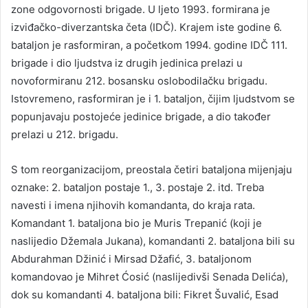
zone odgovornosti brigade. U ljeto 1993. formirana je
izviđačko-diverzantska četa (IDČ). Krajem iste godine 6.
bataljon je rasformiran, a početkom 1994. godine IDČ 111.
brigade i dio ljudstva iz drugih jedinica prelazi u
novoformiranu 212. bosansku oslobodilačku brigadu.
Istovremeno, rasformiran je i 1. bataljon, čijim ljudstvom se
popunjavaju postojeće jedinice brigade, a dio također
prelazi u 212. brigadu.
S tom reorganizacijom, preostala četiri bataljona mijenjaju
oznake: 2. bataljon postaje 1., 3. postaje 2. itd. Treba
navesti i imena njihovih komandanta, do kraja rata.
Komandant 1. bataljona bio je Muris Trepanić (koji je
naslijedio Džemala Jukana), komandanti 2. bataljona bili su
Abdurahman Džinić i Mirsad Džafić, 3. bataljonom
komandovao je Mihret Ćosić (naslijedivši Senada Delića),
dok su komandanti 4. bataljona bili: Fikret Šuvalić, Esad