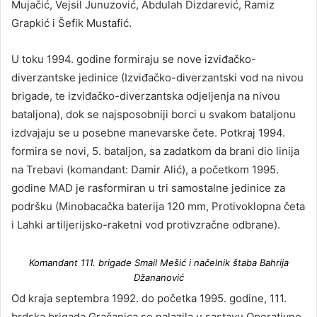
Mujačić, Vejsil Junuzović, Abdulah Dizdarević, Ramiz
Grapkić i Šefik Mustafić.
U toku 1994. godine formiraju se nove izviđačko-
diverzantske jedinice (Izviđačko-diverzantski vod na nivou
brigade, te izviđačko-diverzantska odjeljenja na nivou
bataljona), dok se najsposobniji borci u svakom bataljonu
izdvajaju se u posebne manevarske čete. Potkraj 1994.
formira se novi, 5. bataljon, sa zadatkom da brani dio linija
na Trebavi (komandant: Damir Alić), a početkom 1995.
godine MAD je rasformiran u tri samostalne jedinice za
podršku (Minobacačka baterija 120 mm, Protivoklopna četa
i Lahki artiljerijsko-raketni vod protivzračne odbrane).
Komandant 111. brigade Smail Mešić i načelnik štaba Bahrija
Džananović
Od kraja septembra 1992. do početka 1995. godine, 111.
brdska brigada Gračanica se nalazila u sastavu Operativne