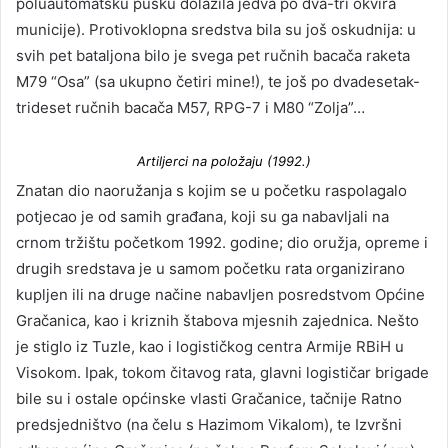
poluautomatsku pušku dolazila jedva po dva-tri okvira
municije). Protivoklopna sredstva bila su još oskudnija: u
svih pet bataljona bilo je svega pet ručnih bacača raketa
M79 “Osa” (sa ukupno četiri mine!), te još po dvadesetak-
trideset ručnih bacača M57, RPG-7 i M80 “Zolja”…
Artiljerci na položaju (1992.)
Znatan dio naoružanja s kojim se u početku raspolagalo
potjecao je od samih građana, koji su ga nabavljali na
crnom tržištu početkom 1992. godine; dio oružja, opreme i
drugih sredstava je u samom početku rata organizirano
kupljen ili na druge načine nabavljen posredstvom Općine
Gračanica, kao i kriznih štabova mjesnih zajednica. Nešto
je stiglo iz Tuzle, kao i logističkog centra Armije RBiH u
Visokom. Ipak, tokom čitavog rata, glavni logističar brigade
bile su i ostale općinske vlasti Gračanice, tačnije Ratno
predsjedništvo (na čelu s Hazimom Vikalom), te Izvršni