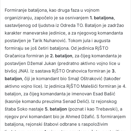
Formiranje bataljona, kao druga faza u vojnom
organiziranju, započelo je sa osnivanjem
1. bataljona
,
sastavljenog od ljudstva iz Odreda TO. Bataljon je zadržao
karakter manevarske jedinice, a za njegovog komandanta
postavljen je Tarik Nuhanović. Tokom jula i augusta
formiraju se još četiri bataljona. Od jedinica RjŠTO
Gračanica formiran je
2. bataljon
, za čijeg komandanta je
postavljen Džemal Jukan (predratno aktivno vojno lice u
bivšoj JNA). Iz sastava RjŠTO Orahovica formiran je
3.
bataljon
, čiji je komandant bio Smajl Oštraković (također
aktivno vojno lice). Iz jedinica RjŠTO Malešići formiran je 4.
bataljon, za čijeg komandanta je imenovan Esad Bašić
(kasnije komandu preuzima Senad Delić). Iz rejonskog
štaba Soko nastaje
5. bataljon
(poznat i kao Trebavski), a
njegov prvi komandant bio je Ahmed Džafić. S formiranjem
bataljona, rejonski štabovi odbrane s raspoloživim