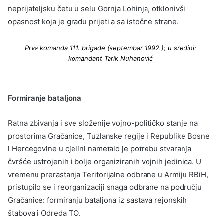
neprijateljsku četu u selu Gornja Lohinja, otklonivši
opasnost koja je gradu prijetila sa istočne strane.
Prva komanda 111. brigade (septembar 1992.); u sredini:
komandant Tarik Nuhanović
Formiranje bataljona
Ratna zbivanja i sve složenije vojno-političko stanje na
prostorima Gračanice, Tuzlanske regije i Republike Bosne
i Hercegovine u cjelini nametalo je potrebu stvaranja
čvršće ustrojenih i bolje organiziranih vojnih jedinica. U
vremenu prerastanja Teritorijalne odbrane u Armiju RBiH,
pristupilo se i reorganizaciji snaga odbrane na području
Gračanice: formiranju bataljona iz sastava rejonskih
štabova i Odreda TO.