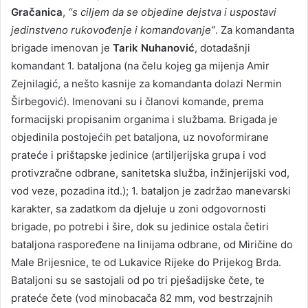
Gračanica
,
“s ciljem da se objedine dejstva i uspostavi
jedinstveno rukovođenje i komandovanje”
. Za komandanta
brigade imenovan je
Tarik Nuhanović
, dotadašnji
komandant 1. bataljona (na čelu kojeg ga mijenja Amir
Zejnilagić, a nešto kasnije za komandanta dolazi Nermin
Širbegović). Imenovani su i članovi komande, prema
formacijski propisanim organima i službama. Brigada je
objedinila postojećih pet bataljona, uz novoformirane
prateće i prištapske jedinice (artiljerijska grupa i vod
protivzračne odbrane, sanitetska služba, inžinjerijski vod,
vod veze, pozadina itd.); 1. bataljon je zadržao manevarski
karakter, sa zadatkom da djeluje u zoni odgovornosti
brigade, po potrebi i šire, dok su jedinice ostala četiri
bataljona raspoređene na linijama odbrane, od Miričine do
Male Brijesnice, te od Lukavice Rijeke do Prijekog Brda.
Bataljoni su se sastojali od po tri pješadijske čete, te
prateće čete (vod minobacača 82 mm, vod bestrzajnih