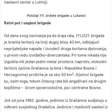
nastavni centar u Lohinji.
Položaji 111. brdske brigade u Lukavici
Ratni put i uspjesi brigade
Od dana svog osnivanja pa do kraja rata, 111./221. brigada
je branila teritorij na liniji dugoj blizu 40 km, odbijajući
neprijateljske napade i izvodeći druga borbena djelovanja,
u prvom redu izviđačko-diverzantska. Pri tome nikada nije
izgubila niti jedan jedini metar prostora: naprotiv, slobodni
teritorij općine Gračanica (a time i Republike Bosne i
2
Hercegovine) proširila je za oko 50 km
. Dijelovi brigade
su, osim toga, tokom čitavog rata bili angažirani na drugim
bojištima – širom sjeveroistočne, pa i centralne Bosne.
Još od juna 1992. godine, jedinice iz Gračanice sudjeluju u
odbrani susjednog Gradačca. Jedinice i mješoviti sastavi iz