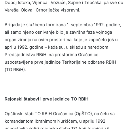
Doboj Istoka, Vijenca i Vozuće, Sapne i Teočaka, pa sve do
Vareša, Olova i Crnoriječke visoravni.
Brigada je službeno formirana 1. septembra 1992. godine,
ali samo njeno osnivanje bilo je završna faza vojnoga
organiziranja na ovim prostorima, koje je započelo još u
aprilu 1992. godine – kada su, u skladu s naredbom
Predsjedništva RBiH, na prostorima Gračanice
uspostavljene prve jedinice Teritorijalne odbrane RBiH
(TO RBiH).
Rejonski štabovi i prve jedinice TO RBiH
Opštinski štab TO RBiH Gračanica (OpŠTO), na čelu sa
komandantom Ibrahimom Nurkićem, u aprilu 1992.
uspostavlja četiri rejonska štaba TO, koji formiraju ili