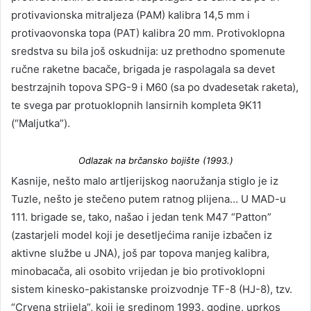
protivavionska mitraljeza (PAM) kalibra 14,5 mm i
protivaovonska topa (PAT) kalibra 20 mm. Protivoklopna
sredstva su bila još oskudnija: uz prethodno spomenute
ručne raketne bacače, brigada je raspolagala sa devet
bestrzajnih topova SPG-9 i M60 (sa po dvadesetak raketa),
te svega par protuoklopnih lansirnih kompleta 9K11
(“Maljutka”).
Odlazak na brčansko bojište (1993.)
Kasnije, nešto malo artljerijskog naoružanja stiglo je iz
Tuzle, nešto je stečeno putem ratnog plijena… U MAD-u
111. brigade se, tako, našao i jedan tenk M47 “Patton”
(zastarjeli model koji je desetljećima ranije izbačen iz
aktivne službe u JNA), još par topova manjeg kalibra,
minobacača, ali osobito vrijedan je bio protivoklopni
sistem kinesko-pakistanske proizvodnje TF-8 (HJ-8), tzv.
“Crvena strijela”, koji je sredinom 1993. godine, uprkos