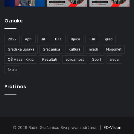
Oznake
2022
April
BiH
BKC
djeca
FBiH
grad
Gradska uprava
Gračanica
Kultura
mladi
Nogomet
OŠ Hasan Kikić
Rezultati
solidarnost
Sport
sreca
škola
Prati nas
© 2026 Radio Gračanica. Sva prava zadržana. |
ED-Vision