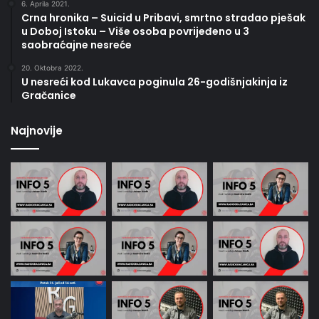
6. Aprila 2021.
Crna hronika – Suicid u Pribavi, smrtno stradao pješak
u Doboj Istoku – Više osoba povrijeđeno u 3
saobraćajne nesreće
20. Oktobra 2022.
U nesreći kod Lukavca poginula 26-godišnjakinja iz
Gračanice
Najnovije