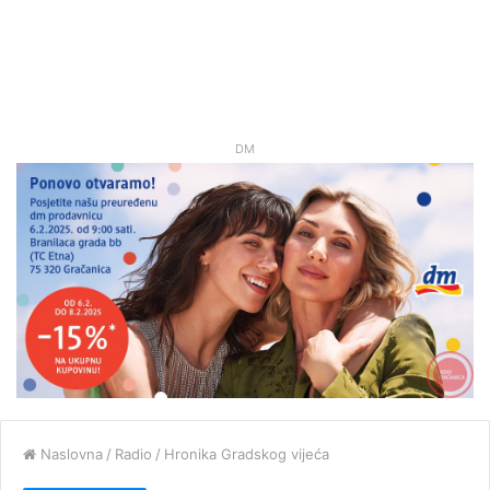
DM
Naslovna
/
Radio
/
Hronika Gradskog vijeća