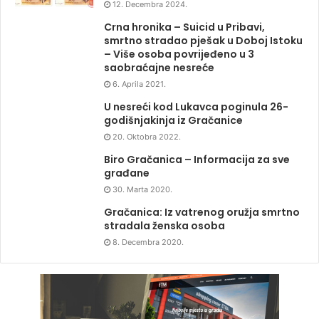
12. Decembra 2024.
Crna hronika – Suicid u Pribavi,
smrtno stradao pješak u Doboj Istoku
– Više osoba povrijeđeno u 3
saobraćajne nesreće
6. Aprila 2021.
U nesreći kod Lukavca poginula 26-
godišnjakinja iz Gračanice
20. Oktobra 2022.
Biro Gračanica – Informacija za sve
građane
30. Marta 2020.
Gračanica: Iz vatrenog oružja smrtno
stradala ženska osoba
8. Decembra 2020.