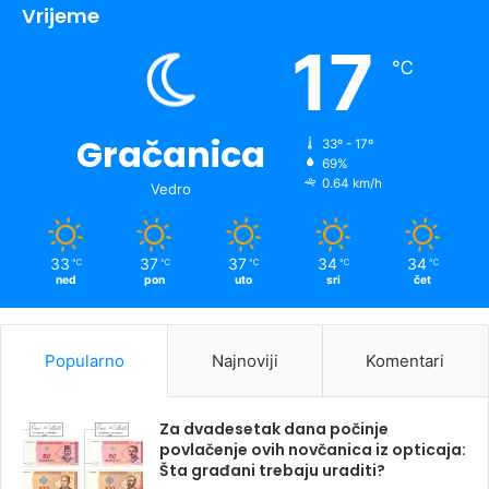
Vrijeme
17
℃
Gračanica
33º - 17º
69%
0.64 km/h
Vedro
33
37
37
34
34
℃
℃
℃
℃
℃
ned
pon
uto
sri
čet
Popularno
Najnoviji
Komentari
Za dvadesetak dana počinje
povlačenje ovih novčanica iz opticaja:
Šta građani trebaju uraditi?