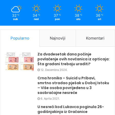
32
34
37
38
36
℃
℃
℃
℃
℃
sub
ned
pon
uto
sri
Popularno
Najnoviji
Komentari
Za dvadesetak dana počinje
povlačenje ovih novčanica iz opticaja:
Šta građani trebaju uraditi?
12. Decembra 2024.
Crna hronika – Suicid u Pribavi,
smrtno stradao pješak u Doboj Istoku
– Više osoba povrijeđeno u 3
saobraćajne nesreće
6. Aprila 2021.
U nesreći kod Lukavca poginula 26-
godišnjakinja iz Gračanice