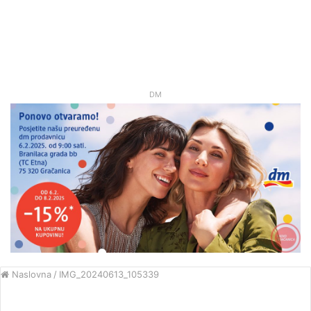
DM
Naslovna
/
IMG_20240613_105339