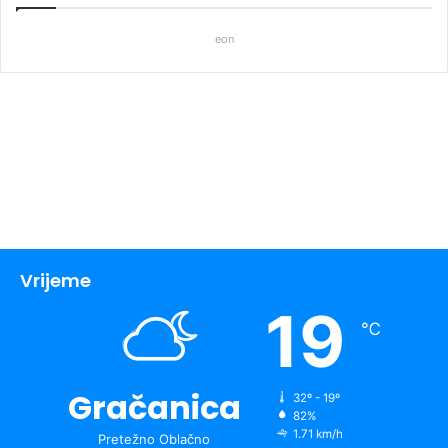
eon
Vrijeme
19
℃
Gračanica
32º - 19º
82%
1.71 km/h
Pretežno Oblačno