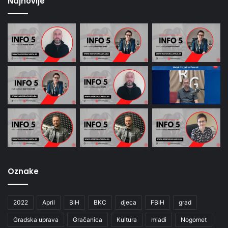
Najnovije
Oznake
2022
April
BiH
BKC
djeca
FBiH
grad
Gradska uprava
Gračanica
Kultura
mladi
Nogomet