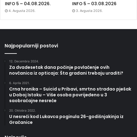
INFO 5 – 04.08.2026.
INFO 5 – 03.08.2026
4. Avgusta 2026.
3. Avgusta 2026.
Najpopularniji postovi
12. Decembra 2024.
Za dvadesetak dana počinje povlačenje ovih
novčanica iz opticaja: Šta građani trebaju uraditi?
6. Aprila 2021.
Crna hronika – Suicid u Pribavi, smrtno stradao pješak
u Doboj Istoku – Više osoba povrijeđeno u 3
saobraćajne nesreće
20. Oktobra 2022.
U nesreći kod Lukavca poginula 26-godišnjakinja iz
Gračanice