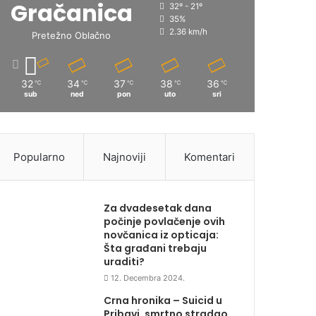
Gračanica
32º - 21º
35%
2.36 km/h
Pretežno Oblačno
32
34
37
38
36
℃
℃
℃
℃
℃
sub
ned
pon
uto
sri
Popularno
Najnoviji
Komentari
Za dvadesetak dana
počinje povlačenje ovih
novčanica iz opticaja:
Šta građani trebaju
uraditi?
12. Decembra 2024.
Crna hronika – Suicid u
Pribavi, smrtno stradao