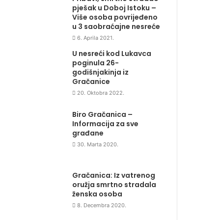
pješak u Doboj Istoku –
Više osoba povrijeđeno
u 3 saobraćajne nesreće
6. Aprila 2021.
U nesreći kod Lukavca
poginula 26-
godišnjakinja iz
Gračanice
20. Oktobra 2022.
Biro Gračanica –
Informacija za sve
građane
30. Marta 2020.
Gračanica: Iz vatrenog
oružja smrtno stradala
ženska osoba
8. Decembra 2020.