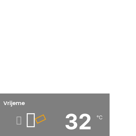
Vrijeme
32
℃