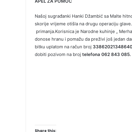
APEL ZA POMOĆ
Našoj sugrađanki Hanki Džambić sa Malte hitn
skorije vrijeme otišla na drugu operaciju glave.
primanja.Korisnica je Narodne kuhinje „ Merha
donose hranu i pomažu da preživi još jedan da
bitku uplatom na račun broj
3386202134864
dobiti pozivom na broj
telefona 062 843 085.
Share this: