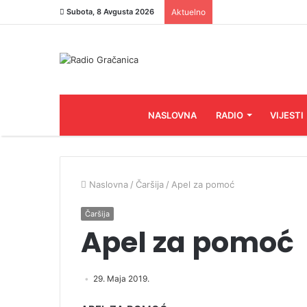
Subota, 8 Avgusta 2026
Aktuelno
NASLOVNA
RADIO
VIJESTI
Naslovna
/
Čaršija
/
Apel za pomoć
Čaršija
Apel za pomoć
29. Maja 2019.