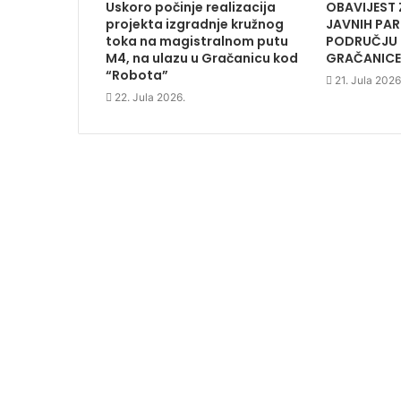
Uskoro počinje realizacija
OBAVIJEST 
d
o
d
o
w
o
projekta izgradnje kružnog
JAVNIH PAR
w
)
w
toka na magistralnom putu
PODRUČJU
)
)
M4, na ulazu u Gračanicu kod
GRAČANICE
“Robota”
21. Jula 2026
22. Jula 2026.