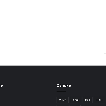
je
Oznake
2022
April
BiH
BKC