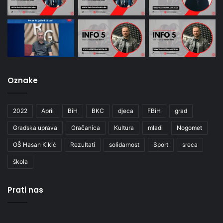
Oznake
2022
April
BiH
BKC
djeca
FBiH
grad
Gradska uprava
Gračanica
Kultura
mladi
Nogomet
OŠ Hasan Kikić
Rezultati
solidarnost
Sport
sreca
škola
Prati nas