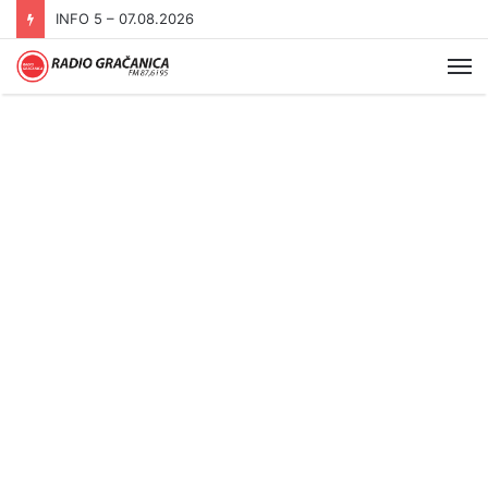
INFO 5 – 06.08.2026.
Me