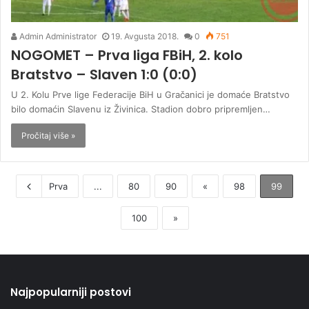
Admin Administrator
19. Avgusta 2018.
0
751
NOGOMET – Prva liga FBiH, 2. kolo
Bratstvo – Slaven 1:0 (0:0)
U 2. Kolu Prve lige Federacije BiH u Gračanici je domaće Bratstvo
bilo domaćin Slavenu iz Živinica. Stadion dobro pripremljen…
Pročitaj više »
Prva
...
80
90
«
98
99
100
»
Najpopularniji postovi