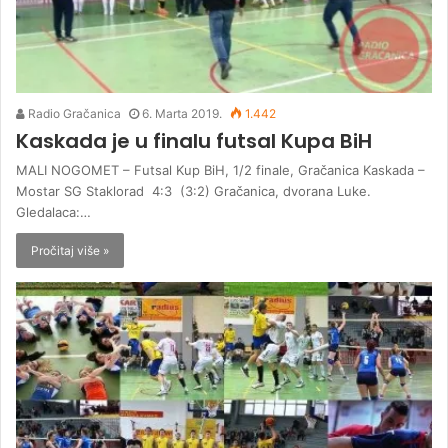
Radio Gračanica
6. Marta 2019.
1.442
Kaskada je u finalu futsal Kupa BiH
MALI NOGOMET – Futsal Kup BiH, 1/2 finale, Gračanica Kaskada –
Mostar SG Staklorad 4:3 (3:2) Gračanica, dvorana Luke.
Gledalaca:…
Pročitaj više »