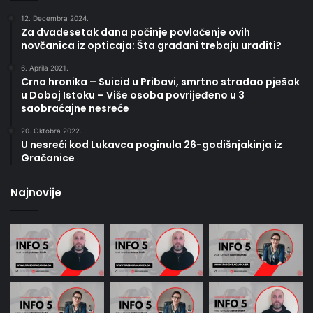
12. Decembra 2024.
Za dvadesetak dana počinje povlačenje ovih
novčanica iz opticaja: Šta građani trebaju uraditi?
6. Aprila 2021.
Crna hronika – Suicid u Pribavi, smrtno stradao pješak
u Doboj Istoku – Više osoba povrijeđeno u 3
saobraćajne nesreće
20. Oktobra 2022.
U nesreći kod Lukavca poginula 26-godišnjakinja iz
Gračanice
Najnovije