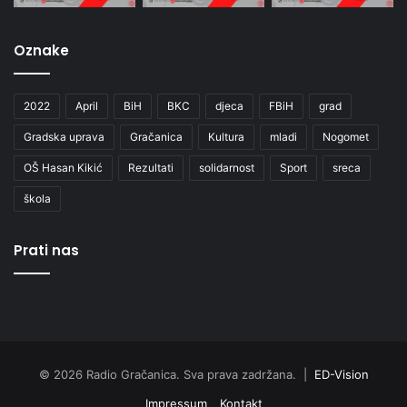
Oznake
2022
April
BiH
BKC
djeca
FBiH
grad
Gradska uprava
Gračanica
Kultura
mladi
Nogomet
OŠ Hasan Kikić
Rezultati
solidarnost
Sport
sreca
škola
Prati nas
© 2026 Radio Gračanica. Sva prava zadržana. |
ED-Vision
Impressum
Kontakt