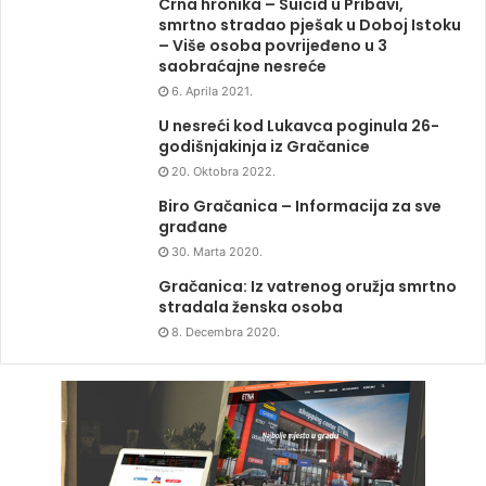
Crna hronika – Suicid u Pribavi,
smrtno stradao pješak u Doboj Istoku
– Više osoba povrijeđeno u 3
saobraćajne nesreće
6. Aprila 2021.
U nesreći kod Lukavca poginula 26-
godišnjakinja iz Gračanice
20. Oktobra 2022.
Biro Gračanica – Informacija za sve
građane
30. Marta 2020.
Gračanica: Iz vatrenog oružja smrtno
stradala ženska osoba
8. Decembra 2020.