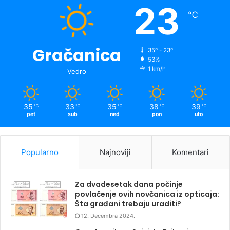
23
℃
Gračanica
35º - 23º
53%
1 km/h
Vedro
35
33
35
38
39
℃
℃
℃
℃
℃
pet
sub
ned
pon
uto
Popularno
Najnoviji
Komentari
Za dvadesetak dana počinje
povlačenje ovih novčanica iz opticaja:
Šta građani trebaju uraditi?
12. Decembra 2024.