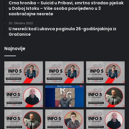
Crna hronika – Suicid u Pribavi, smrtno stradao pješak
u Doboj Istoku – Više osoba povrijeđeno u 3
saobraćajne nesreće
20. Oktobra 2022.
U nesreći kod Lukavca poginula 26-godišnjakinja iz
Gračanice
Najnovije