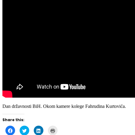
Dan državnosti BiH. Okom kamere kolege Fahrudina Kurtovića.
Share this:
Click
Click
Click
Click
to
to
to
to