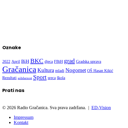
Oznake
BKC
grad
BiH
2022
April
djeca
FBiH
Gradska uprava
Gračanica
Kultura
Nogomet
mladi
OŠ Hasan Kikić
Sport
Rezultati
sreca
škola
solidarnost
Prati nas
© 2026 Radio Gračanica. Sva prava zadržana. |
ED-Vision
Impressum
Kontakt