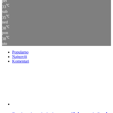
pet
℃
33
sub
℃
35
ned
℃
38
pon
℃
38
uto
Popularno
Najnoviji
Komentari