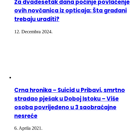
Za dvadesetak dana počinje povlačenje
ovih novčanica iz opticaja: Šta građani
trebaju uraditi?
12. Decembra 2024.
Crna hronika – Suicid u Pribavi, smrtno
stradao pješak u Doboj Istoku – Više
osoba povrijeđeno u 3 saobraćajne
nesreće
6. Aprila 2021.