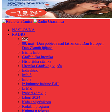
NASLOVNA
RADIO
Sve
09. maj - Dan pobjede nad fašizmom, Dan Europe i
Dan Zlatnih ljiljana
Biznis Info
Gračanička hronika
Historijska čitanka
Hronika Gradskog vijeća
Indirektno
Info 5
Info 8
Iz kulturne baštine BiH
Iz MZ
Izaberi zdravlje
Izbori 2024
Kafa s vijećnikom
Kolažni program
Kultura u fokusu