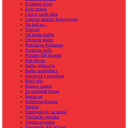
Kulturna scena
Kviz znanja
Lica iz nasih ulica
Listamo stranice knjizevnosti
Na kafi sa...
Novosti
Od posla čaršija
Otvoreni studio
Podcast sa Kenanom
Pozitivna priča
Poznate BH licnosti
Puls života
Radio ordinacija
Radio razglednica
Razgovor s povodom
Riječ više
Riznica znanja
Sa sportskih terena
Šareni sat
Sedmicna hronika
Spektar
Srednjoškolci na talasu
Vijećnićka hronika
Vjerski program
Znamenite BH ličnosti