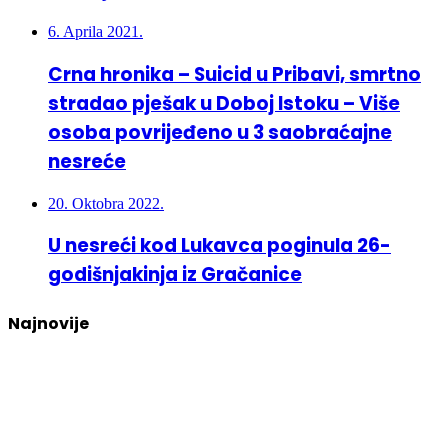
6. Aprila 2021.
Crna hronika – Suicid u Pribavi, smrtno
stradao pješak u Doboj Istoku – Više
osoba povrijeđeno u 3 saobraćajne
nesreće
20. Oktobra 2022.
U nesreći kod Lukavca poginula 26-
godišnjakinja iz Gračanice
Najnovije