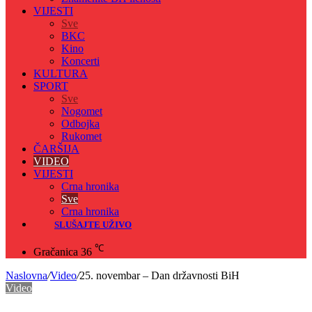
VIJESTI
Sve
BKC
Kino
Koncerti
KULTURA
SPORT
Sve
Nogomet
Odbojka
Rukomet
ČARŠIJA
VIDEO
VIJESTI
Crna hronika
Sve
Crna hronika
SLUŠAJTE UŽIVO
℃
Gračanica
36
Naslovna
/
Video
/
25. novembar – Dan državnosti BiH
Video