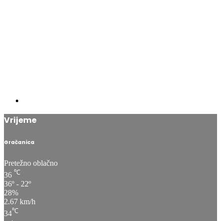
Vrijeme
Gračanica
Pretežno oblačno
℃
36
36º - 22º
28%
2.67 km/h
℃
34