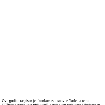
Ove godine raspisan je i konkurs za osnovne škole na temu
“Učinimo nevidljivo vidljivim”, a najboljim radovima i školama su