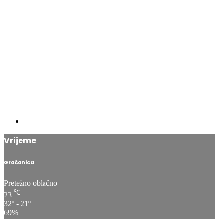
Vrijeme
Gračanica
Pretežno oblačno
℃
23
32º - 21º
69%