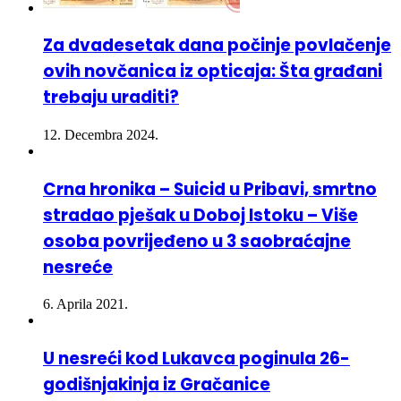
Za dvadesetak dana počinje povlačenje
ovih novčanica iz opticaja: Šta građani
trebaju uraditi?
12. Decembra 2024.
Crna hronika – Suicid u Pribavi, smrtno
stradao pješak u Doboj Istoku – Više
osoba povrijeđeno u 3 saobraćajne
nesreće
6. Aprila 2021.
U nesreći kod Lukavca poginula 26-
godišnjakinja iz Gračanice