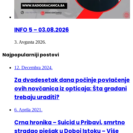
INFO 5 – 03.08.2026
3. Avgusta 2026.
Najpopularniji postovi
12. Decembra 2024.
Za dvadesetak dana počinje povlačenje
ovih novčanica iz opticaja: Šta građani
trebaju uraditi?
6. Aprila 2021.
Crna hronika – Suicid u Pribavi, smrtno
stradao pješak u Doboj Istoku – Više