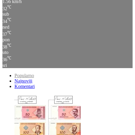
1.56 km/h
℃
32
sub
℃
34
ned
℃
37
pon
℃
38
uto
℃
36
sri
Popularno
Najnoviji
Komentari