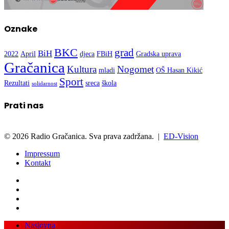
Oznake
BKC
grad
BiH
2022
April
djeca
FBiH
Gradska uprava
Gračanica
Kultura
Nogomet
mladi
OŠ Hasan Kikić
Sport
Rezultati
sreca
škola
solidarnost
Prati nas
© 2026 Radio Gračanica. Sva prava zadržana. |
ED-Vision
Impressum
Kontakt
Facebook
Twitter
LinkedIn
WhatsApp
Viber
Back
Close
Naslovna