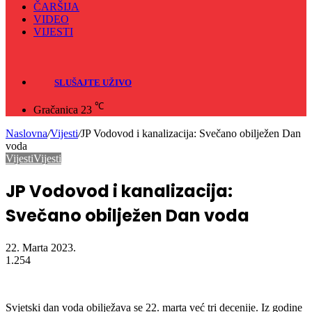
ČARŠIJA
VIDEO
VIJESTI
Sve
Crna hronika
SLUŠAJTE UŽIVO
℃
Gračanica
23
Naslovna
/
Vijesti
/
JP Vodovod i kanalizacija: Svečano obilježen Dan
voda
Vijesti
Vijesti
JP Vodovod i kanalizacija:
Svečano obilježen Dan voda
22. Marta 2023.
1.254
Svjetski dan voda obilježava se 22. marta već tri decenije. Iz godine