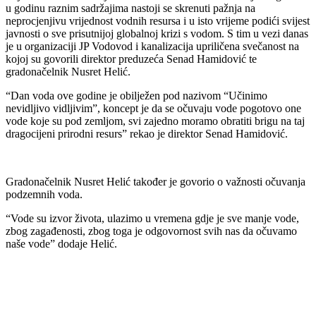
u godinu raznim sadržajima nastoji se skrenuti pažnja na
neprocjenjivu vrijednost vodnih resursa i u isto vrijeme podići svijest
javnosti o sve prisutnijoj globalnoj krizi s vodom. S tim u vezi danas
je u organizaciji JP Vodovod i kanalizacija upriličena svečanost na
kojoj su govorili direktor preduzeća Senad Hamidović te
gradonačelnik Nusret Helić.
“Dan voda ove godine je obilježen pod nazivom “Učinimo
nevidljivo vidljivim”, koncept je da se očuvaju vode pogotovo one
vode koje su pod zemljom, svi zajedno moramo obratiti brigu na taj
dragocijeni prirodni resurs” rekao je direktor Senad Hamidović.
Gradonačelnik Nusret Helić također je govorio o važnosti očuvanja
podzemnih voda.
“Vode su izvor života, ulazimo u vremena gdje je sve manje vode,
zbog zagađenosti, zbog toga je odgovornost svih nas da očuvamo
naše vode” dodaje Helić.