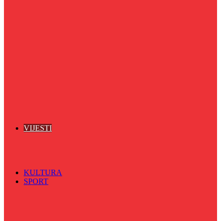
Puls života
Radio ordinacija
Radio razglednica
Razgovor s povodom
Riječ više
Riznica znanja
Sa sportskih terena
Šareni sat
Sedmicna hronika
Spektar
Srednjoškolci na talasu
Vijećnićka hronika
Vjerski program
Znamenite BH ličnosti
VIJESTI
Sve
BKC
Kino
Koncerti
KULTURA
SPORT
Sve
Nogomet
Odbojka
Rukomet