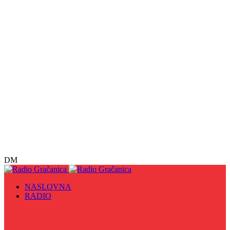
DM
NASLOVNA
RADIO
Sve
09. maj - Dan pobjede nad fašizmom, Dan Europe i
Dan Zlatnih ljiljana